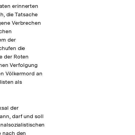
aten erinnerten
ch, die Tatsache
ngene Verbrechen
schen
em der
hufen die
e der Roten
chen Verfolgung
en Völkermord an
isten als
sal der
nn, darf und soll
nalsozialistischen
e nach den