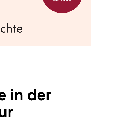
 in der
ur