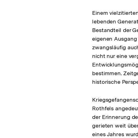
Einem vielzitiert
lebenden Genera
Bestandteil der G
eigenen Ausgang n
zwangsläufig auch
nicht nur eine ve
Entwicklungsmögl
bestimmen. Zeitge
historische Perspe
Kriegsgefangensch
Rothfels angedeut
der Erinnerung de
gerieten weit übe
eines Jahres wurd