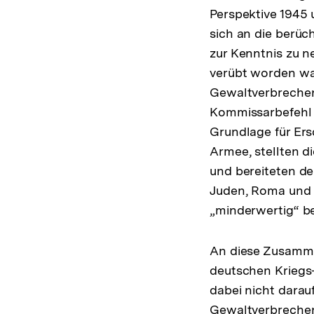
Perspektive 1945
sich an die berüc
zur Kenntnis zu 
verübt worden wa
Gewaltverbrechen
Kommissarbefehl 
Grundlage für Er
Armee, stellten d
und bereiteten d
Juden, Roma und S
„minderwertig“ b
An diese Zusammen
deutschen Kriegs-
dabei nicht darau
Gewaltverbrechen