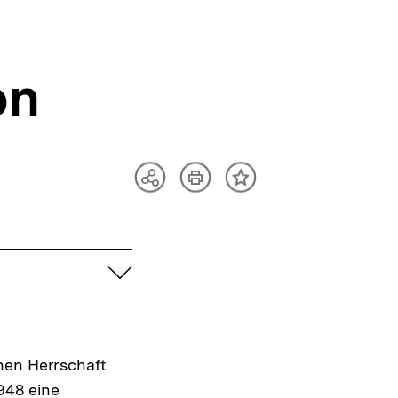
on
Artikel
Teilen
Inhalt
drucken
Optionen
merken
anzeigen
aufklappen
hen Herrschaft
948 eine