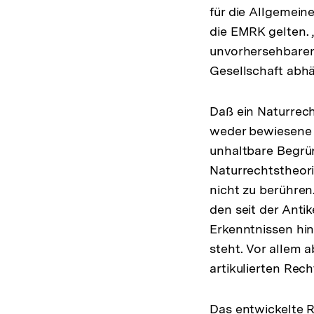
für die Allgemein
die EMRK gelten.
unvorhersehbaren
Gesellschaft abh
Daß ein Naturrech
weder bewiesene 
unhaltbare Begr
Naturrechtstheori
nicht zu berühren
den seit der Anti
Erkenntnissen hi
steht. Vor allem 
artikulierten Rec
Das entwickelte R