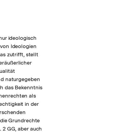
nur ideologisch
 von Ideologien
 zutrifft, stellt
eräußerlicher
alität
und naturgegeben
ch das Bekenntnis
henrechten als
chtigkeit in der
errschenden
r die Grundrechte
. 2 GG, aber auch