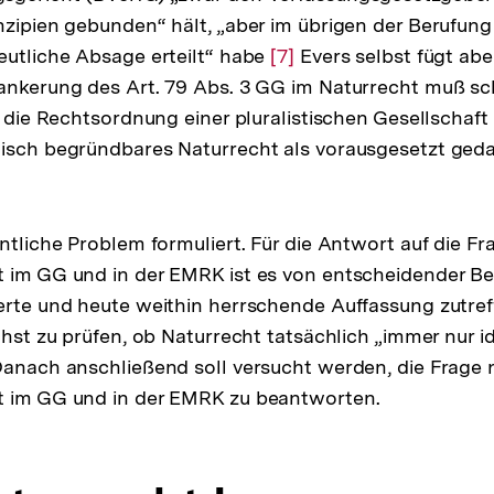
nzipien gebunden“ hält, „aber im übrigen der Berufung
Fußnote
eutliche Absage erteilt“ habe
Zur
[7]
Evers selbst fügt abe
rankerung des Art. 79 Abs. 3 GG im Naturrecht muß 
Auflösung
r die Rechtsordnung einer pluralistischen Gesellschaft n
der
gisch begründbares Naturrecht als vorausgesetzt ge
Fußnote
entliche Problem formuliert. Für die Antwort auf die F
 im GG und in der EMRK ist es von entscheidender Be
erte und heute weithin herrschende Auffassung zutref
ächst zu prüfen, ob Naturrecht tatsächlich „immer nur i
Danach anschließend soll versucht werden, die Frage
t im GG und in der EMRK zu beantworten.