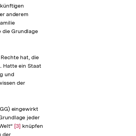
 künftigen
ter anderem
amilie
 die Grundlage
ösung
Rechte hat, die
ote
 Hatte ein Staat
ng und
wissen der
(GG) eingewirkt
Grundlage jeder
 Welt“
Zur
[3]
knüpfen
g der
Auflösung