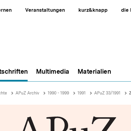
ernen
Veranstaltungen
kurz&knapp
die
tschriften
Multimedia
Materialien
ion
chte
APuZ Archiv
1990 - 1999
1991
APuZ 33/1991
Z