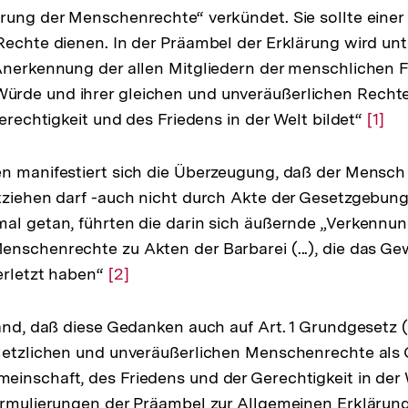
rung der Menschenrechte“ verkündet. Sie sollte einer
Rechte dienen. In der Präambel der Erklärung wird un
Anerkennung der allen Mitgliedern der menschlichen F
rde und ihrer gleichen und unveräußerlichen Rechte
Gerechtigkeit und des Friedens in der Welt bildet“
Zur
[1]
Aufl
der
n manifestiert sich die Überzeugung, daß der Mensch 
Fußn
tziehen darf -auch nicht durch Akte der Gesetzgebung.
al getan, führten die darin sich äußernde „Verkennu
nschenrechte zu Akten der Barbarei (...), die das Ge
erletzt haben“
Zur
[2]
Auflösung
der
Hand, daß diese Gedanken auch auf Art. 1 Grundgesetz 
Fußnote
letzlichen und unveräußerlichen Menschenrechte als 
inschaft, des Friedens und der Gerechtigkeit in der
ormulierungen der Präambel zur Allgemeinen Erklärun