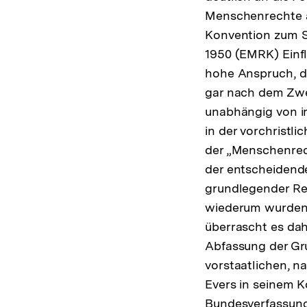
Menschenrechte an
Konvention zum S
1950 (EMRK) Einfl
hohe Anspruch, de
gar nach dem Zwei
unabhängig von i
in der vorchrist
der „Menschenrech
der entscheidend
grundlegender Re
wiederum wurden 
überrascht es dah
Abfassung der Gr
vorstaatlichen, 
Evers in seinem K
Bundesverfassung