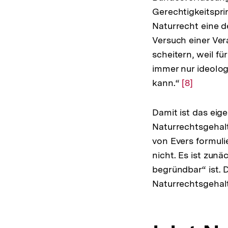
Gerechtigkeitspri
Naturrecht eine d
Versuch einer Ve
scheitern, weil fü
immer nur ideolo
kann.“
Zur
[8]
Auflösung
der
Damit ist das eig
Fußnote
Naturrechtsgehalt
von Evers formuli
nicht. Es ist zun
begründbar“ ist. 
Naturrechtsgehal