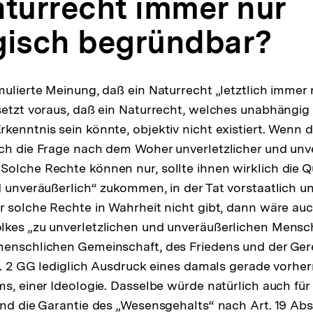
Naturrecht immer nur
gisch begründbar?
mulierte Meinung, daß ein Naturrecht „letztlich immer 
setzt voraus, daß ein Naturrecht, welches unabhängig
enntnis sein könnte, objektiv nicht existiert. Wenn das
ch die Frage nach dem Woher unverletzlicher und unv
olche Rechte können nur, sollte ihnen wirklich die Qu
d unveräußerlich“ zukommen, in der Tat vorstaatlich 
r solche Rechte in Wahrheit nicht gibt, dann wäre au
lkes „zu unverletzlichen und unveräußerlichen Mensc
enschlichen Gemeinschaft, des Friedens und der Gere
bs. 2 GG lediglich Ausdruck eines damals gerade vorh
ms, einer Ideologie. Dasselbe würde natürlich auch fü
und die Garantie des „Wesensgehalts“ nach Art. 19 Abs