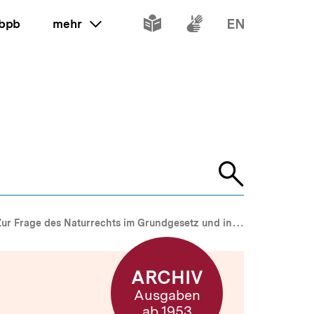
Inhalte
Inhalte
Inhalte
 bpb
mehr
ein oder ausklappen
in
in
in
leichter
Gebärdenspr
Englisch
Sprache
Suche
öffnen
ur Frage des Naturrechts im Grundgesetz und in der Europäischen Menschenrechtskonvention
ARCHIV
Ausgaben
ab 1953