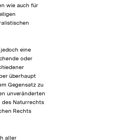
n wie auch für
iligen
alistischen
 jedoch eine
ichende oder
chiedener
aber überhaupt
ng
ssem Gegensatz zu
ren unveränderten
e
n des Naturrechts
schen Rechts
h aller