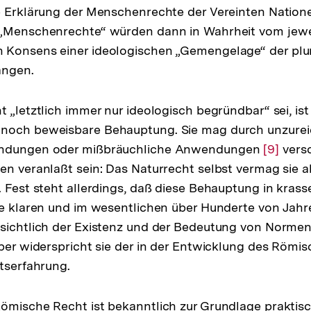
e Erklärung der Menschenrechte der Vereinten Natione
 „Menschenrechte“ würden dann in Wahrheit vom jewe
 Konsens einer ideologischen „Gemengelage“ der plur
ängen.
t „letztlich immer nur ideologisch begründbar“ sei, ist
noch beweisbare Behauptung. Sie mag durch unzure
ündungen oder mißbräuchliche Anwendungen
Zur
[9]
vers
en veranlaßt sein: Das Naturrecht selbst vermag sie 
Auflösu
. Fest steht allerdings, daß diese Behauptung in kra
der
ke klaren und im wesentlichen über Hunderte von Jah
Fußnot
nsichtlich der Existenz und der Bedeutung von Norme
aber widerspricht sie der in der Entwicklung des Römi
htserfahrung.
ömische Recht ist bekanntlich zur Grundlage praktisc