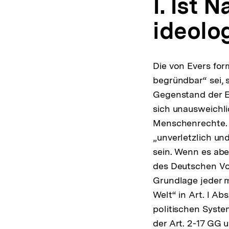
I. Ist 
ideolo
Die von Evers for
begründbar“ sei, 
Gegenstand der Erk
sich unausweichli
Menschenrechte. S
„unverletzlich un
sein. Wenn es abe
des Deutschen Vo
Grundlage jeder m
Welt“ in Art. l A
politischen Syste
der Art. 2-17 GG 