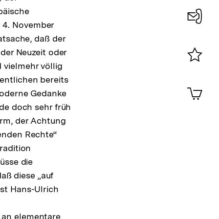
päische
der
m 4. November
Fußnote
Konta
atsache, daß der
0
 der Neuzeit oder
vielmehr völlig
Merklist
ntlichen bereits
ansehen
0
Artik
 moderne Gedanke
im
rde doch sehr früh
Shop-
Warenko
orm, der Achtung
ansehen
enden Rechte“
radition
üsse die
ß diese „auf
st Hans-Ulrich
 an elementare