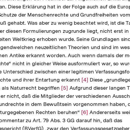
. Diese Erklärung hat in der Folge auch auf die Euro
chutze der Menschenrechte und Grundfreiheiten vo
uß gehabt. Was aber zu wenig beachtet wird, ist die T
r diesen Formulierungen zugrunde liegt, nicht erst in
ten Weltkrieg erhoben wurde. Seine Grundlagen sind 
rgendwelchen neuzeitlichen Theorien und sind im wese
lichen Antike erkannt worden. Auch wenn damals der
te“ nicht in gleicher Weise ausformuliert war, so wu
e Unterschied zwischen einer legitimen Verfassungsf
chte und ihrer Entartung erkannt
Zur
[4]
Diese „grundleg
als Naturrecht begriffen
Zur
[5]
Aufgrund dieser langen T
Auflösung
er nicht, daß die Mitglieder der verschiedenen Aussch
Auflösung
der
undrechte in dem Bewußtsein vorgenommen haben, da
der
Fußnote
naturgegebenen Rechten beruhen“
Fußnote
Zur
[6]
Andererseits wei
ommentar zu Art. 79 Abs. 3 GG darauf hin, daß das
Auflösung
sgericht (BVerfG) „zwar den Verfassungsgesetzgeber
der