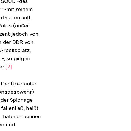
s SOUD -des
“ -mit seinem
thalten soll.
Pakts (außer
ozent jedoch von
in der DDR von
Arbeitsplatz,
 -, so gingen
ter
Zur
[7]
Auflösung
der
 Der Überläufer
Fußnote
pionageabwehr)
l der Spionage
allenließ, heißt
, habe bei seinen
ten und