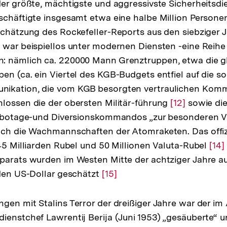
der größte, mächtigste und aggressivste Sicherheitsdi
schäftigte insgesamt etwa eine halbe Million Persone
Schätzung des Rockefeller-Reports aus den siebziger
 war beispiellos unter modernen Diensten -eine Reihe
: nämlich ca. 220000 Mann Grenztruppen, etwa die g
en (ca. ein Viertel des KGB-Budgets entfiel auf die 
ikation, die vom KGB besorgten vertraulichen Kom
lossen die der obersten Militär-führung
Zur
[12]
sowie die
 Sabotage-und Diversionskommandos „zur besonderen
Auflösung
auch die Wachmannschaften der Atomraketen. Das off
der
 45 Milliarden Rubel und 50 Millionen Valuta-Rubel
Fußnote
Zur
[14]
pparats wurden im Westen Mitte der achtziger Jahre 
Auf
rden US-Dollar geschätzt
Zur
[15]
der
Auflösung
Fuß
der
gen mit Stalins Terror der dreißiger Jahre war der i
Fußnote
ienstchef Lawrentij Berija (Juni 1953) „gesäuberte“ u