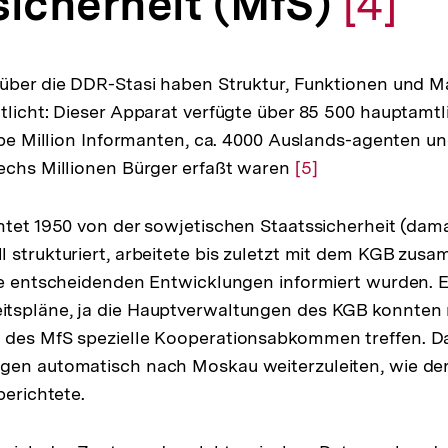
sicherheit (MfS)
Zur
[4]
Aufl
 über die DDR-Stasi haben Struktur, Funktionen und 
tlicht: Dieser Apparat verfügte über 85 500 hauptamtli
der
albe Million Informanten, ca. 4000 Auslands-agenten u
echs Millionen Bürger erfaßt waren
Zur
[5]
Auflösung
Fußn
der
htet 1950 von der sowjetischen Staatssicherheit (da
Fußnote
 strukturiert, arbeitete bis zuletzt mit dem KGB zus
le entscheidenden Entwicklungen informiert wurden. 
tspläne, ja die Hauptverwaltungen des KGB konnten 
 des MfS spezielle Kooperationsabkommen treffen. Da
gen automatisch nach Moskau weiterzuleiten, wie der
erichtete.
lösung