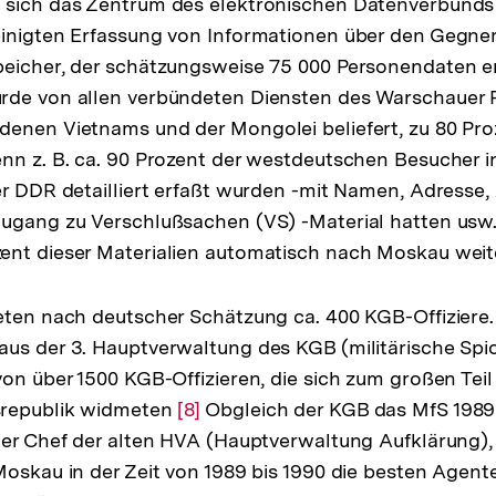
 sich das Zentrum des elektronischen Datenverbund
note
inigten Erfassung von Informationen über den Gegner
eicher, der schätzungsweise 75 000 Personendaten en
rde von allen verbündeten Diensten des Warschauer 
denen Vietnams und der Mongolei beliefert, zu 80 Pr
nn z. B. ca. 90 Prozent der westdeutschen Besucher 
er DDR detailliert erfaßt wurden -mit Namen, Adresse, 
ugang zu Verschlußsachen (VS) -Material hatten usw.
ent dieser Materialien automatisch nach Moskau wei
eten nach deutscher Schätzung ca. 400 KGB-Offiziere.
aus der 3. Hauptverwaltung des KGB (militärische S
von über 1500 KGB-Offizieren, die sich zum großen Tei
srepublik widmeten
Zur
[8]
Obgleich der KGB das MfS 1989 f
der Chef der alten HVA (Hauptverwaltung Aufklärung), 
Auflösung
Moskau in der Zeit von 1989 bis 1990 die besten Agen
der