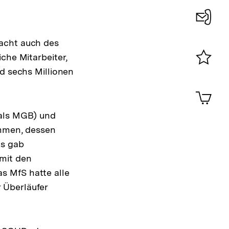
ösung
Konta
Macht auch des
0
che Mitarbeiter,
nd sechs Millionen
Merklist
ansehen
0
Artik
im
ote
Shop-
mals MGB) und
Warenko
ammen, dessen
ansehen
Es gab
mit den
s MfS hatte alle
 Überläufer