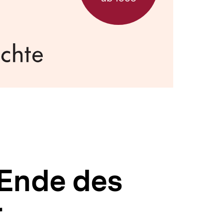
Ende des
r