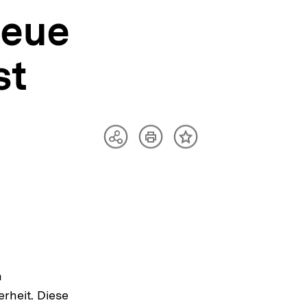
neue
st
Artikel
Teilen
Inhalt
drucken
Optionen
merken
anzeigen
n
rheit. Diese