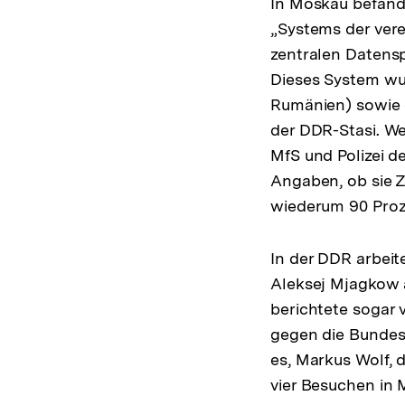
der
In Moskau befand
Fuß
„Systems der vere
zentralen Datensp
Dieses System wu
Rumänien) sowie 
der DDR-Stasi. We
MfS und Polizei d
Angaben, ob sie Z
wiederum 90 Proz
In der DDR arbeit
Aleksej Mjagkow 
berichtete sogar 
gegen die Bunde
es, Markus Wolf, 
vier Besuchen in 