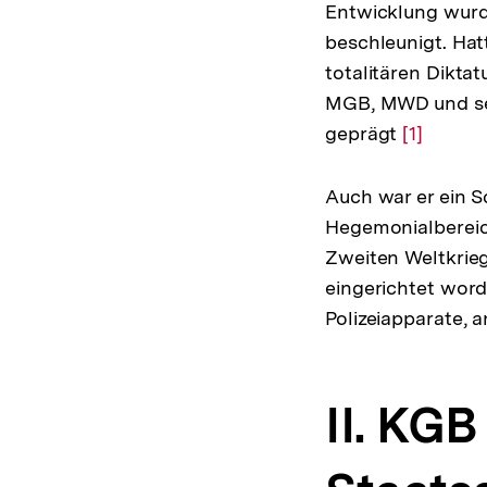
Entwicklung wurd
beschleunigt. Hat
totalitären Dikt
MGB, MWD und sei
geprägt
Zur
[1]
Auflösun
der
Auch war er ein S
Fußnote
Hegemonialbereic
Zweiten Weltkrieg
eingerichtet wor
Polizeiapparate, 
II. KGB