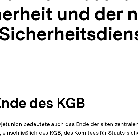
erheit und der 
Sicherheitsdien
 Ende des KGB
jetunion bedeutete auch das Ende der alten zentrale
 einschließlich des KGB, des Komitees für Staats-siche