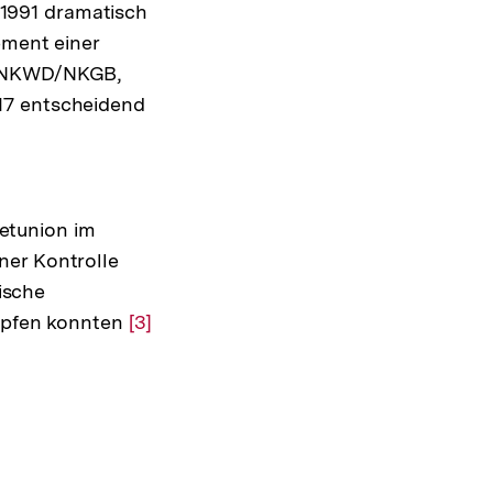
1991 dramatisch
ement einer
U, NKWD/NKGB,
17 entscheidend
etunion im
ner Kontrolle
tische
nüpfen konnten
Zur
[3]
Auflösung
der
Fußnote