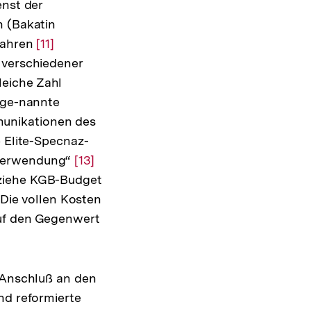
enst der
n (Bakatin
 Jahren
Zur
[11]
 verschiedener
Auflösung
leiche Zahl
der
soge-nannte
Fußnote
munikationen des
 Elite-Specnaz-
 Verwendung“
Zur
[13]
iziehe KGB-Budget
Auflösung
Die vollen Kosten
der
auf den Gegenwert
lösung
Fußnote
note
m Anschluß an den
nd reformierte