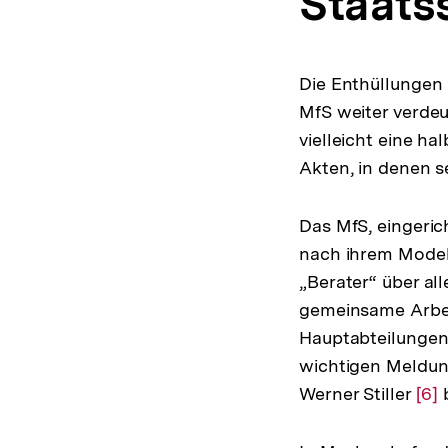
Staats
Die Enthüllungen
MfS weiter verdeu
vielleicht eine h
Akten, in denen s
Das MfS, eingeric
nach ihrem Modell
„Berater“ über al
gemeinsame Arbei
Hauptabteilungen
wichtigen Meldun
Werner Stiller
Zur
[6]
b
Auf