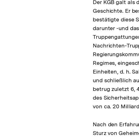
Der KGB galt als 
Geschichte. Er be
bestätigte diese 
darunter -und das
Truppengattungen
Nachrichten-Trupp
Regierungskommun
Regimes, eingesch
Einheiten, d. h.
und schließlich 
betrug zuletzt 6,
des Sicherheitsa
von ca. 20 Millia
Nach den Erfahrun
Sturz von Geheimd