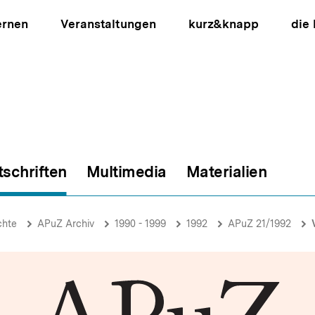
ernen
Veranstaltungen
kurz&knapp
die
tschriften
Multimedia
Materialien
ion
chte
APuZ Archiv
1990 - 1999
1992
APuZ 21/1992
V