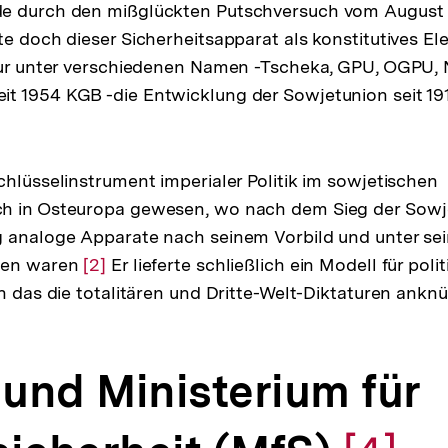
e durch den mißglückten Putschversuch vom August 
te doch dieser Sicherheitsapparat als konstitutives El
atur unter verschiedenen Namen -Tscheka, GPU, OGP
t 1954 KGB -die Entwicklung der Sowjetunion seit 19
g
chlüsselinstrument imperialer Politik im sowjetischen
h in Osteuropa gewesen, wo nach dem Sieg der Sowj
 analoge Apparate nach seinem Vorbild und unter sei
den waren
Zur
[2]
Er lieferte schließlich ein Modell für poli
an das die totalitären und Dritte-Welt-Diktaturen ank
Auflösung
der
Fußnote
 und Ministerium für