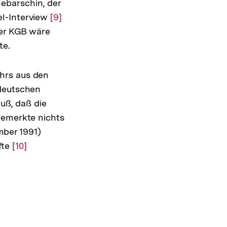
ebarschin, der
el-Interview
Zur
[9]
der KGB wäre
Auflösung
te.
der
Fußnote
hrs aus den
tdeutschen
ß, daß die
bemerkte nichts
ber 1991)
fte
Zur
[10]
Auflösung
der
Fußnote