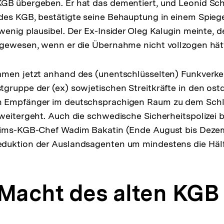
GB übergeben. Er hat das dementiert, und Leonid Sch
Fußnote
des KGB, bestätigte seine Behauptung in einem Spieg
wenig plausibel. Der Ex-Insider Oleg Kalugin meinte, 
 gewesen, wenn er die Übernahme nicht vollzogen hät
amen jetzt anhand des (unentschlüsselten) Funkverke
gruppe der (ex) sowjetischen Streitkräfte in den os
 Empfänger im deutschsprachigen Raum zu dem Schlu
weitergeht. Auch die schwedische Sicherheitspolizei 
rims-KGB-Chef Wadim Bakatin (Ende August bis Dezem
duktion der Auslandsagenten um mindestens die Häl
e Macht des alten KGB