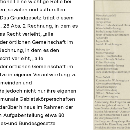
ionell eine wichtige Rolle bei
en, sozialen und kulturellen
 Das Grundgesetz trägt diesem
t. 28 Abs. 2 Rechnung, in dem es
 Recht verleiht, „alle
der örtlichen Gemeinschaft im
echnung, in dem es den
ht verleiht, „alle
lösung
der örtlichen Gemeinschaft im
ze in eigener Verantwortung zu
note
Gemeinden und
 jedoch nicht nur ihre eigenen
munale Gebietskörperschaften
 darüber hinaus im Rahmen der
n Aufgabenteilung etwa 80
ndes-und Bundesgesetze