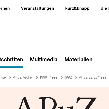
ernen
Veranstaltungen
kurz&knapp
die
tschriften
Multimedia
Materialien
ion
chte
APuZ Archiv
1990 - 1999
1992
APuZ 22-23/1992