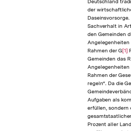
Deutschland tradit
der wirtschaftlich
Daseinsvorsorge.
Sachverhalt in Ar
den Gemeinden das
Angelegenheiten 
Rahmen der G
Zur
[1]
R
Gemeinden das Rec
Auf
Angelegenheiten 
der
Rahmen der Geset
Fuß
regeln“. Da die 
Gemeindeverbände
Aufgaben als kom
erfüllen, sondern
gesamtstaatliche
Prozent aller La