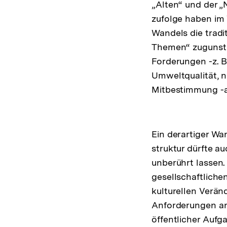
„Alten“ und der „
zufolge haben im 
Wandels die tradi
Themen“ zugunste
Forderungen -z. B
Umweltqualität, n
Mitbestimmung -a
Ein derartiger Wa
struktur dürfte a
unberührt lassen
gesellschaftliche
kulturellen Verän
Anforderungen an
öffentlicher Aufg