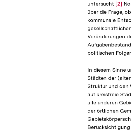
untersucht
Zur
[2]
Noc
über die Frage, 
Auflö
kommunale Entsch
der
gesellschaftlich
Fußno
Veränderungen d
Aufgabenbestand
politischen Folge
In diesem Sinne u
Städten der (alt
Struktur und den
auf kreisfreie St
alle anderen Gebi
der örtlichen Ge
Gebietskörperscha
Berücksichtigung