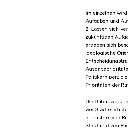
Im einzelnen wir
Aufgaben und Aus
2. Lassen sich V
zukünftigen Aufg
ergeben sich beso
ideologische Ori
Entscheidungsträg
Ausgabeprioritäte
Politikern perzip
Prioritäten der Ra
Die Daten wurden 
vier Städte erhob
erbrachte eine Rü
Stadt und von Part