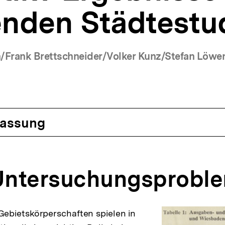
enden Städtestu
ch/Frank Brettschneider/Volker Kunz/Stefan Löw
(Mehr zum Autor)
assung
 Untersuchungsprobl
ebietskörperschaften spielen in