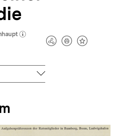
die
enhaupt
öffnen
Artikel
Teilen
Inhalt
drucken
Optionen
merken
anzeigen
aufklappen
em