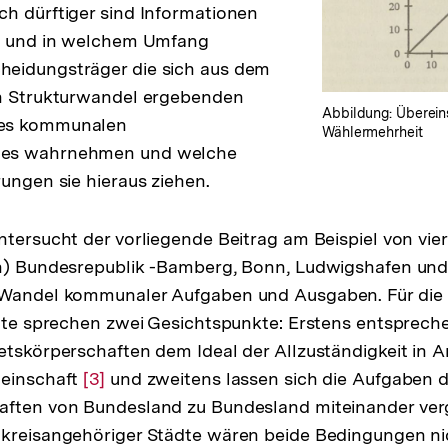
h dürftiger sind Informationen
ob und in welchem Umfang
sung
eidungsträger die sich aus dem
en Strukturwandel ergebenden
te
Abbildung: Überein
es kommunalen
Wählermehrheit
es wahrnehmen und welche
rungen sie hieraus ziehen.
ntersucht der vorliegende Beitrag am Beispiel von vier 
en) Bundesrepublik -Bamberg, Bonn, Ludwigshafen un
 Wandel kommunaler Aufgaben und Ausgaben. Für di
ädte sprechen zwei Gesichtspunkte: Erstens entsprechen
etskörperschaften dem Ideal der Allzuständigkeit in 
meinschaft
Zur
[3]
und zweitens lassen sich die Aufgaben d
ften von Bundesland zu Bundesland miteinander vergl
Auflösung
 kreisangehöriger Städte wären beide Bedingungen n
der