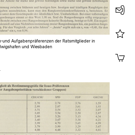
Konta
0
n-und Aufgabenpräferenzen der Ratsmitglieder in
Merklist
dwigshafen und Wiesbaden
ansehen
0
Artik
im
Shop-
.
Warenko
ansehen
In
Lightbox
öffnen