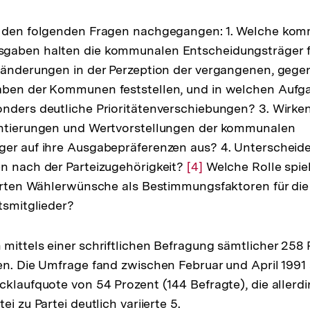
Fußnote
d den folgenden Fragen nachgegangen: 1. Welche kom
gaben halten die kommunalen Entscheidungsträger fü
eränderungen in der Perzeption der vergangenen, geg
aben der Kommunen feststellen, und in welchen Aufg
nders deutliche Prioritätenverschiebungen? 3. Wirken
entierungen und Wertvorstellungen der kommunalen
er auf ihre Ausgabepräferenzen aus? 4. Unterscheide
n nach der Parteizugehörigkeit?
Zur
[4]
Welche Rolle spie
ierten Wählerwünsche als Bestimmungsfaktoren für die
Auflösung
tsmitglieder?
der
Fußnote
mittels einer schriftlichen Befragung sämtlicher 258 
en. Die Umfrage fand zwischen Februar und April 1991 
cklaufquote von 54 Prozent (144 Befragte), die allerd
ei zu Partei deutlich variierte 5.