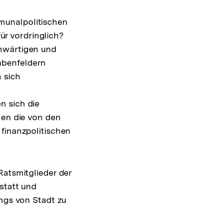
munalpolitischen
r vordringlich?
enwärtigen und
abenfeldern
 sich
n sich die
len die von den
 finanzpolitischen
Ratsmitglieder der
statt und
ings von Stadt zu