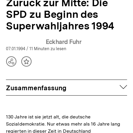
Zurück zur Mitte: Die
SPD zu Beginn des
Superwahljahres 1994
Eckhard Fuhr
07.01.1994
/ 11 Minuten zu lesen
Teilen
Inhalt
Optionen
merken
anzeigen
auf
Zusammenfassung
130 Jahre ist sie jetzt alt, die deutsche
Sozialdemokratie. Nur etwas mehr als 16 Jahre lang
regierten in dieser Zeit in Deutschland