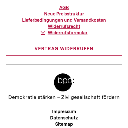
a
I
Informationen
AGB
l
zur
n
Neue Preisstruktur
Bestellung
t
Lieferbedingungen und Versandkosten
h
Widerrufsrecht
:
a
Download-
Widerrufsformular
Link:
l
t
VERTRAG WIDERRUFEN
:
Meta-
Links
Zur
Demokratie stärken –
Zivilgesellschaft fördern
Startseite
der
Meta-
Impressum
bpb
Navigation
Datenschutz
Sitemap