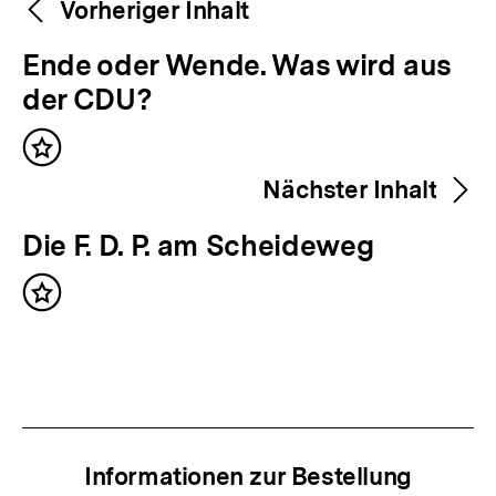
Weitere
Content-
Vorheriger Inhalt
Navigation
Inhalte
V
Ende oder Wende. Was wird aus
o
der CDU?
r
Inhalt
h
merken
Nächster Inhalt
e
r
N
Die F. D. P. am Scheideweg
i
ä
g
Inhalt
c
merken
e
h
r
s
I
t
n
e
h
Informationen zur Bestellung
r