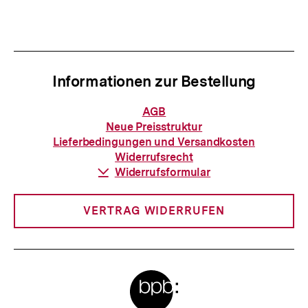
t
h
e
a
r
l
I
t
Informationen zur Bestellung
n
:
h
Informationen
AGB
zur
a
Neue Preisstruktur
Bestellung
Lieferbedingungen und Versandkosten
l
Widerrufsrecht
t
Download-
Widerrufsformular
Link:
:
VERTRAG WIDERRUFEN
Meta-