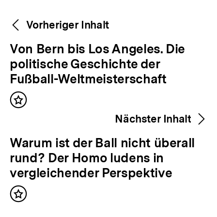
Weitere
Content-
Vorheriger Inhalt
Navigation
Inhalte
V
Von Bern bis Los Angeles. Die
o
politische Geschichte der
r
Fußball-Weltmeisterschaft
h
Inhalt
e
merken
Nächster Inhalt
r
i
N
Warum ist der Ball nicht überall
g
ä
rund? Der Homo ludens in
e
c
vergleichender Perspektive
r
h
I
Inhalt
s
merken
n