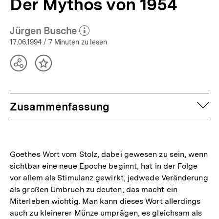
Der Mythos von 1954
Jürgen Busche
(Mehr zum Autor)
öffnen
17.06.1994
/ 7 Minuten zu lesen
Teilen
Inhalt
Optionen
merken
anzeigen
auf
Zusammenfassung
Goethes Wort vom Stolz, dabei gewesen zu sein, wenn
sichtbar eine neue Epoche beginnt, hat in der Folge
vor allem als Stimulanz gewirkt, jedwede Veränderung
als großen Umbruch zu deuten; das macht ein
Miterleben wichtig. Man kann dieses Wort allerdings
auch zu kleinerer Münze umprägen, es gleichsam als