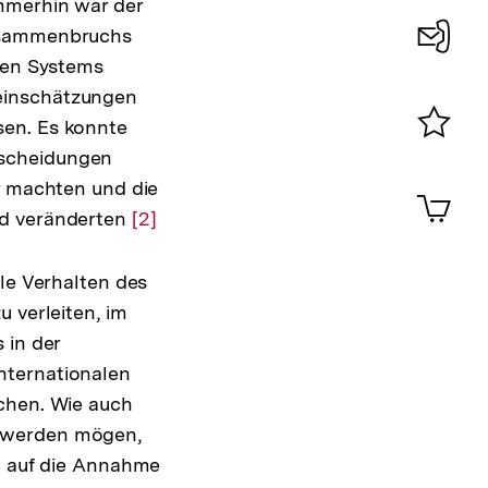
Immerhin war der
Zusammenbruchs
chen Systems
Konta
einschätzungen
0
sen. Es konnte
tscheidungen
Merklist
ansehen
ar machten und die
0
Artik
im
nd veränderten
Zur
[2]
Shop-
Auflösung
Warenko
der
lle Verhalten des
ansehen
Fußnote
 verleiten, im
 in der
nternationalen
uchen. Wie auch
t werden mögen,
nd auf die Annahme