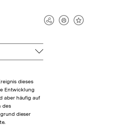
Artikel
Teilen
Inhalt
drucken
Optionen
merken
anzeigen
aufklappen
reignis dieses
ie Entwicklung
 aber häufig auf
h des
grund dieser
te.