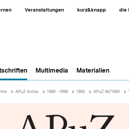
ernen
Veranstaltungen
kurz&knapp
die
tschriften
Multimedia
Materialien
ion
chte
APuZ Archiv
1990 - 1999
1995
APuZ 46/1995