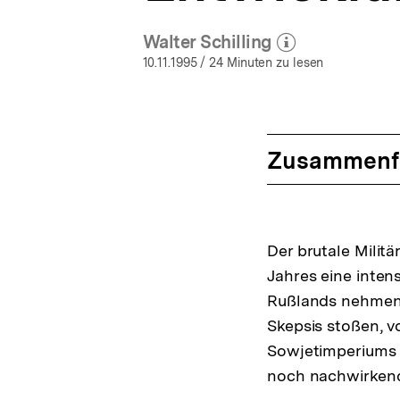
Walter Schilling
(Mehr zum Autor)
öffnen
10.11.1995
/ 24 Minuten zu lesen
Zusammenf
Der brutale Milit
Jahres eine inten
Rußlands nehmen k
Skepsis stoßen, 
Sowjetimperiums 
noch nachwirkend