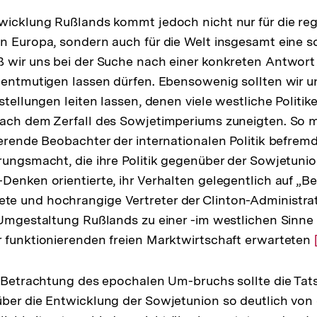
wicklung Rußlands kommt jedoch nicht nur für die re
n Europa, sondern auch für die Welt insgesamt eine s
 wir uns bei der Suche nach einer konkreten Antwort 
 entmutigen lassen dürfen. Ebensowenig sollten wir 
stellungen leiten lassen, denen viele westliche Politike
nach dem Zerfall des Sowjetimperiums zuneigten. So m
ierende Beobachter der internationalen Politik befrem
rungsmacht, die ihre Politik gegenüber der Sowjetuni
Denken orientierte, ihr Verhalten gelegentlich auf „Be
e und hochrangige Vertreter der Clinton-Administra
 Umgestaltung Rußlands zu einer -im westlichen Sinn
 funktionierenden freien Marktwirtschaft erwarteten
n Betrachtung des epochalen Um-bruchs sollte die Tat
ber die Entwicklung der Sowjetunion so deutlich von