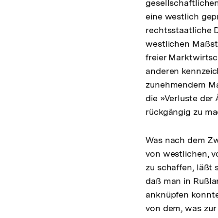
gesellschaftlichen
eine westlich gep
rechtsstaatliche
westlichen Maßst
freier Marktwirts
anderen kennzeichn
zunehmendem Maße
die »Verluste de
rückgängig zu ma
Was nach dem Zwe
von westlichen, 
zu schaffen, läßt 
daß man in Rußlan
anknüpfen konnte.
von dem, was zur E