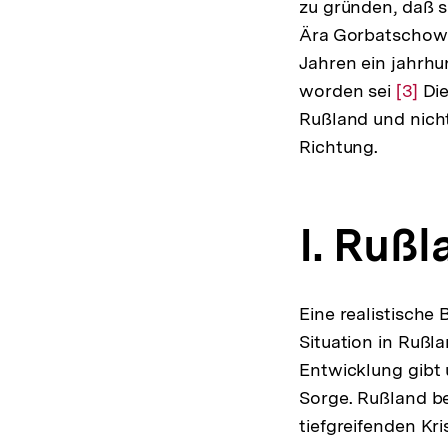
zu gründen, daß s
Ära Gorbatschow 
Jahren ein jahrhu
worden sei
Zur
[3]
Die
Rußland und nicht
Auflö
Richtung.
der
Fußno
I. Rußl
Eine realistische
Situation in Rußl
Entwicklung gibt
Sorge. Rußland be
tiefgreifenden Kr