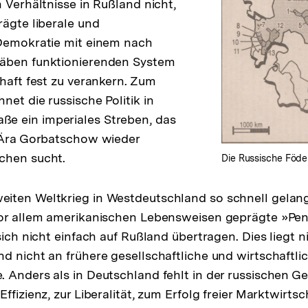
 Verhältnisse in Rußland nicht,
rägte liberale und
 Demokratie mit einem nach
äben funktionierenden System
chaft fest zu verankern. Zum
et die russische Politik in
 ein imperiales Streben, das
r Ära Gorbatschow wieder
chen sucht.
Die Russische Föde
iten Weltkrieg in Westdeutschland so schnell gelang
vor allem amerikanischen Lebensweisen geprägte »Pen
sich nicht einfach auf Rußland übertragen. Dies liegt ni
d nicht an frühere gesellschaftliche und wirtschaftli
 Anders als in Deutschland fehlt in der russischen Ges
ffizienz, zur Liberalität, zum Erfolg freier Marktwirts