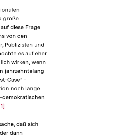
gionalen
o große
auf diese Frage
uns von den
r, Publizisten und
ochte es auf eher
dlich wirken, wenn
on jahrzehntelang
st-Case“ -
tion noch lange
e -demokratischen
Zur
[1]
Auflösung
der
sache, daß sich
Fußnote
 der dann