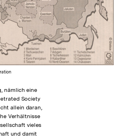
In
Lightbox
öffnen
ration
, nämlich eine
etrated Society
cht allein daran,
che Verhältnisse
ellschaft vieles
chaft und damit