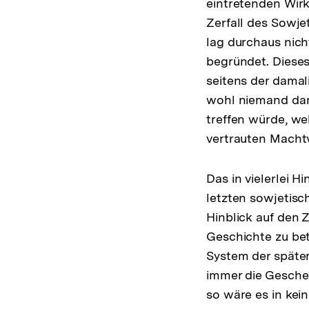
eintretenden Wirk
Zerfall des Sowj
lag durchaus nich
begründet. Diese
seitens der dama
wohl niemand dam
treffen würde, we
vertrauten Macht
Das in vielerlei 
letzten sowjetisc
Hinblick auf den 
Geschichte zu be
System der späten
immer die Gesche
so wäre es in kei