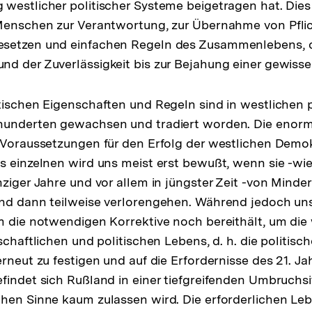
westlicher politischer Systeme beigetragen hat. Dies 
Menschen zur Verantwortung, zur Übernahme von Pflic
setzen und einfachen Regeln des Zusammenlebens, d
d der Zuverlässigkeit bis zur Bejahung einer gewisse
tischen Eigenschaften und Regeln sind in westlichen p
hunderten gewachsen und tradiert worden. Die enor
 Voraussetzungen für den Erfolg der westlichen Demok
s einzelnen wird uns meist erst bewußt, wenn sie -wi
hziger Jahre und vor allem in jüngster Zeit -von Minder
und dann teilweise verlorengehen. Während jedoch un
m die notwendigen Korrektive noch bereithält, um die
schaftlichen und politischen Lebens, d. h. die politisch
erneut zu festigen und auf die Erfordernisse des 21. J
findet sich Rußland in einer tiefgreifenden Umbruchsit
hen Sinne kaum zulassen wird. Die erforderlichen Le