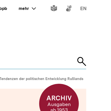
Inhalte
Inhalte
Inhalte
 bpb
mehr
ein oder ausklappen
in
in
in
leichter
Gebärdenspr
Englisch
Sprache
Suche
öffnen
Tendenzen der politischen Entwicklung Rußlands
ARCHIV
Ausgaben
ab 1953