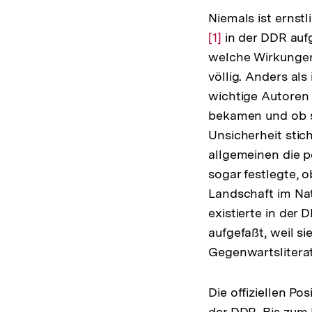
Niemals ist ernst
[1]
in der DDR aufg
welche Wirkungen
völlig. Anders al
wichtige Autoren 
bekamen und ob si
Unsicherheit stic
allgemeinen die po
sogar festlegte, 
Landschaft im Nat
existierte in der 
aufgefaßt, weil si
Gegenwartsliteratu
Die offiziellen P
der DDR. Bis zum 