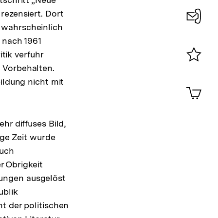
rezensiert. Dort
 wahrscheinlich
Konta
; nach 1961
0
itik verfuhr
 Vorbehalten.
Merklist
ansehen
ildung nicht mit
0
Artik
im
Shop-
Warenko
hr diffuses Bild,
ansehen
nge Zeit wurde
auch
 Obrigkeit
ungen ausgelöst
ublik
t der politischen