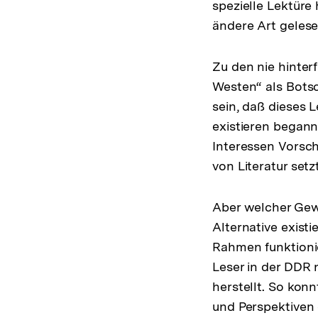
spezielle Lektüre
ändere Art geles
Zu den nie hinter
Westen“ als Bot
sein, daß dieses 
existieren begann
Interessen Vorsch
von Literatur set
Aber welcher Gewi
Alternative exist
Rahmen funktionie
Leser in der DDR
herstellt. So konn
und Perspektiven 