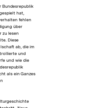
er Bundesrepublik
Zur
espielt hat,
Auflösung
erhalten fehlen
der
ndigung über
Fußnote
r zu lesen
te. Diese
lschaft ab, die im
rollierte und
fe und wie die
ndesrepublik
icht als ein Ganzes
en
ulturgeschichte
tschritt „Neue