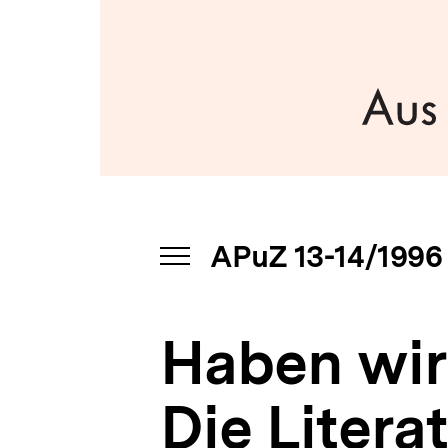
Bundesrepublik
a
-
t
Erinnerungen
i
aus
o
der
n
DDR
|
APuZ
13-
14/1996
|
bpb.de
APuZ 13-14/1996
INHALTSNAVIGATION
ÖFFNEN
Haben wir
Die Litera