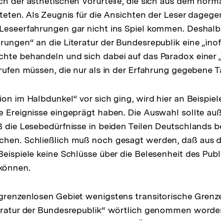
ch der ästhetischen Vorurteile, die sich aus dem norma
Auflösung
iteten. Als Zeugnis für die Ansichten der Leser dagege
der
 Leseerfahrungen gar nicht ins Spiel kommen. Deshal
Fußnote
ungen“ an die Literatur der Bundesrepublik eine „inoff
hte behandeln und sich dabei auf das Paradox einer 
erufen müssen, die nur als in der Erfahrung gegebene 
on im Halbdunkel“ vor sich ging, wird hier an Beispiele
e Ereignisse eingeprägt haben. Die Auswahl sollte a
ß die Lesebedürfnisse in beiden Teilen Deutschlands b
chen. Schließlich muß noch gesagt werden, daß aus d
Beispiele keine Schlüsse über die Belesenheit des Pub
können.
grenzenlosen Gebiet wenigstens transitorische Grenzen
teratur der Bundesrepublik“ wörtlich genommen worde