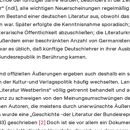
r“ (ndl), alle wichtigen Neuerscheinungen regelmäßig 
m Bestand einer deutschen Literatur aus, obwohl das
ion war. Später erfolgte die Kenntnisnahme sporadisch
terarische Öffentlichkeit abzuschließen; die Literaturkr
 außerdem einer beschränkten Anzahl von Germanisten
ar es üblich, daß künftige Deutschlehrer in ihrer Ausb
 Bundesrepublik in Berührung kamen.
und offiziellen Äußerungen ergeben auch deshalb ein se
en der Kultur-und Verlagspolitik häufig wechselten. La
„Literatur Westberlins“ völlig getrennt behandelt und 
ganz zu schweigen von den Meinungsumschwüngen der
nen Autoren, die meistens durch unerwünschte Äußer
wurde eine „Geschichte -der Literatur der Bundesrep
83) geschrieben
Zur
[2]
Doch ist sie vor allem ein Dokumen