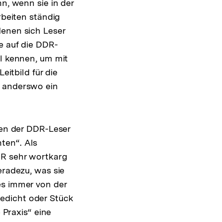
n, wenn sie in der
rbeiten ständig
denen sich Leser
e auf die DDR-
dl kennen, um mit
tbild für die
n anderswo ein
gen der DDR-Leser
ten“. Als
DR sehr wortkarg
eradezu, was sie
es immer von der
edicht oder Stück
 Praxis“ eine