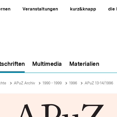
ernen
Veranstaltungen
kurz&knapp
die
tschriften
Multimedia
Materialien
ion
chte
APuZ Archiv
1990 - 1999
1996
APuZ 13-14/1996