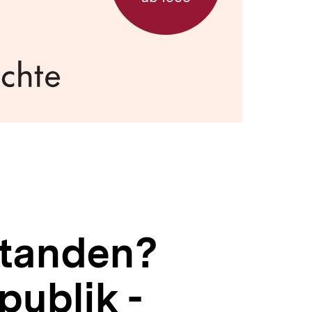
standen?
publik -