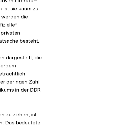
tiven Literatur-
n ist sie kaum zu
b werden die
izielle“
„privaten
Tatsache besteht.
n dargestellt, die
ußerdem
eträchtlich
er geringen Zahl
likums in der DDR
 zu ziehen, ist
n. Das bedeutete