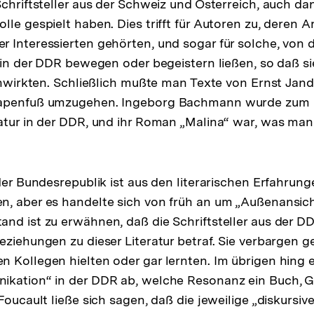
Schriftsteller aus der Schweiz und Österreich, auch dan
le gespielt haben. Dies trifft für Autoren zu, deren A
 Interessierten gehörten, und sogar für solche, von 
r in der DDR bewegen oder begeistern ließen, so daß si
einwirkten. Schließlich mußte man Texte von Ernst Jan
apenfuß umzugehen. Ingeborg Bachmann wurde zum Lei
atur in der DDR, und ihr Roman „Malina“ war, was ma
 der Bundesrepublik ist aus den literarischen Erfahrun
, aber es handelte sich von früh an um „Außenansich
nd ist zu erwähnen, daß die Schriftsteller aus der D
eziehungen zu dieser Literatur betraf. Sie verbargen g
 Kollegen hielten oder gar lernten. Im übrigen hing 
ikation“ in der DDR ab, welche Resonanz ein Buch, G
Foucault ließe sich sagen, daß die jeweilige „diskursive