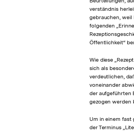
Beurteilungen, au
verständnis herle
gebrauchen, weil
folgenden „Erinner
Rezeptionsgeschic
Öffentlichkeit“ b
Wie diese „Rezepti
sich als besonder
verdeutlichen, da
voneinander abwi
der aufgeführten 
gezogen werden 
Um in einem fast 
der Terminus „Li