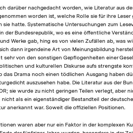
lich darüber nachgedacht worden, wie Literatur aus d
enommen worden ist, welche Rolle sie für ihre Leser g
 sie hatte. Systematische Untersuchungen zum Lesev
s in der Bundesrepublik, wo es eine öffentliche Verstä
und Werke gab, hing es von vielen Zufällen ab, was wi
ch dann irgendeine Art von Meinungsbildung herstell
ht sehr von den sonstigen Gepflogenheiten einer Gesel
litischen und kulturellen Diskurse aufs strengste kont
ob das Drama noch einen tödlichen Ausgang haben dür
urgedicht auszusehen habe. Die Literatur aus der Bu
DDR; sie wurde zu nicht geringen Teilen verlegt, aber n
e nicht als ein eigenständiger Bestandteil der deutsch
r anerkannt war. Soweit die offiziellen Positionen.
ositionen waren aber nur ein Faktor in der komplexen K
Ende der fünfziger Jahre wurden, besonders in der Zei