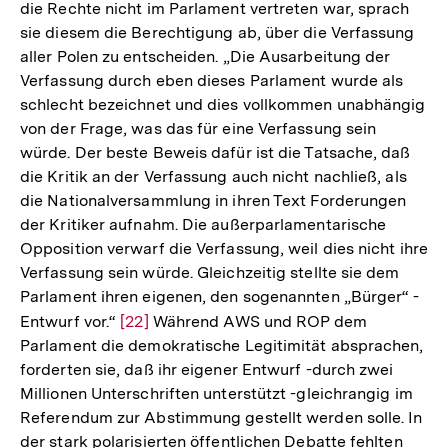
die Rechte nicht im Parlament vertreten war, sprach
sie diesem die Berechtigung ab, über die Verfassung
aller Polen zu entscheiden. „Die Ausarbeitung der
Verfassung durch eben dieses Parlament wurde als
schlecht bezeichnet und dies vollkommen unabhängig
von der Frage, was das für eine Verfassung sein
würde. Der beste Beweis dafür ist die Tatsache, daß
die Kritik an der Verfassung auch nicht nachließ, als
die Nationalversammlung in ihren Text Forderungen
der Kritiker aufnahm. Die außerparlamentarische
Opposition verwarf die Verfassung, weil dies nicht ihre
Verfassung sein würde. Gleichzeitig stellte sie dem
Parlament ihren eigenen, den sogenannten „Bürger“ -
Entwurf vor.“
Zur
[22]
Während AWS und ROP dem
Parlament die demokratische Legitimität absprachen,
Auflösung
forderten sie, daß ihr eigener Entwurf -durch zwei
der
Millionen Unterschriften unterstützt -gleichrangig im
Fußnote
Referendum zur Abstimmung gestellt werden solle. In
der stark polarisierten öffentlichen Debatte fehlten