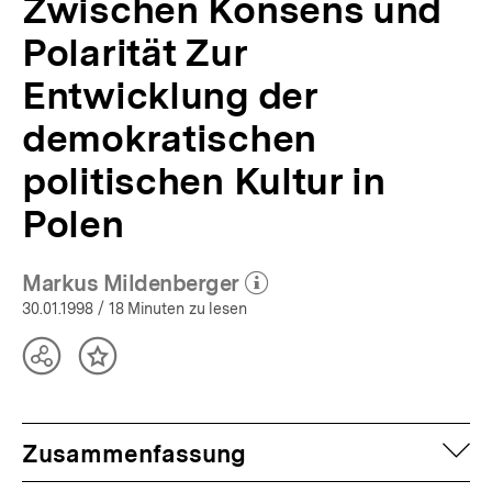
Zwischen Konsens und
Polarität Zur
Entwicklung der
demokratischen
politischen Kultur in
Polen
Markus Mildenberger
(Mehr zum Autor)
öffnen
30.01.1998
/ 18 Minuten zu lesen
Teilen
Inhalt
Optionen
merken
anzeigen
auf
Zusammenfassung