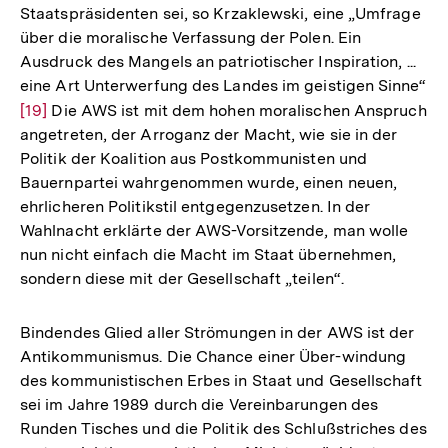
Staatspräsidenten sei, so Krzaklewski, eine „Umfrage
über die moralische Verfassung der Polen. Ein
Ausdruck des Mangels an patriotischer Inspiration, ...
eine Art Unterwerfung des Landes im geistigen Sinne“
Zur
[19]
Die AWS ist mit dem hohen moralischen Anspruch
angetreten, der Arroganz der Macht, wie sie in der
Auflösung
Politik der Koalition aus Postkommunisten und
der
Bauernpartei wahrgenommen wurde, einen neuen,
Fußnote
ehrlicheren Politikstil entgegenzusetzen. In der
Wahlnacht erklärte der AWS-Vorsitzende, man wolle
nun nicht einfach die Macht im Staat übernehmen,
sondern diese mit der Gesellschaft „teilen“.
Bindendes Glied aller Strömungen in der AWS ist der
Antikommunismus. Die Chance einer Über-windung
des kommunistischen Erbes in Staat und Gesellschaft
sei im Jahre 1989 durch die Vereinbarungen des
Runden Tisches und die Politik des Schlußstriches des