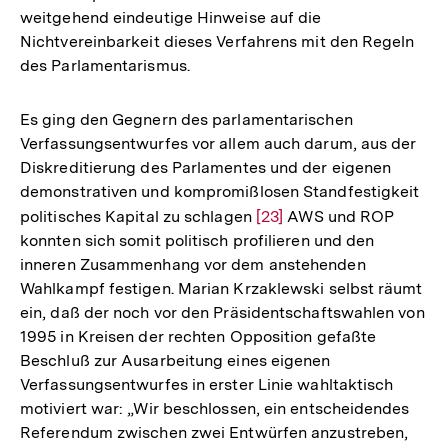
weitgehend eindeutige Hinweise auf die
Nichtvereinbarkeit dieses Verfahrens mit den Regeln
des Parlamentarismus.
Es ging den Gegnern des parlamentarischen
Verfassungsentwurfes vor allem auch darum, aus der
Diskreditierung des Parlamentes und der eigenen
demonstrativen und kompromißlosen Standfestigkeit
politisches Kapital zu schlagen
Zur
[23]
AWS und ROP
konnten sich somit politisch profilieren und den
Auflösung
inneren Zusammenhang vor dem anstehenden
der
Wahlkampf festigen. Marian Krzaklewski selbst räumt
Fußnote
ein, daß der noch vor den Präsidentschaftswahlen von
1995 in Kreisen der rechten Opposition gefaßte
Beschluß zur Ausarbeitung eines eigenen
Verfassungsentwurfes in erster Linie wahltaktisch
motiviert war: „Wir beschlossen, ein entscheidendes
Zum
Referendum zwischen zwei Entwürfen anzustreben,
Seite