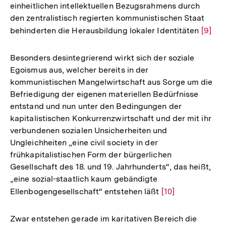
einheitlichen intellektuellen Bezugsrahmens durch
den zentralistisch regierten kommunistischen Staat
behinderten die Herausbildung lokaler Identitäten
Zur
[9]
Auflö
der
Besonders desintegrierend wirkt sich der soziale
Fußno
Egoismus aus, welcher bereits in der
kommunistischen Mangelwirtschaft aus Sorge um die
Befriedigung der eigenen materiellen Bedürfnisse
entstand und nun unter den Bedingungen der
kapitalistischen Konkurrenzwirtschaft und der mit ihr
verbundenen sozialen Unsicherheiten und
Ungleichheiten „eine civil society in der
frühkapitalistischen Form der bürgerlichen
Gesellschaft des 18. und 19. Jahrhunderts“, das heißt,
„eine sozial-staatlich kaum gebändigte
Ellenbogengesellschaft“ entstehen läßt
Zur
[10]
Auflösung
der
Zwar entstehen gerade im karitativen Bereich die