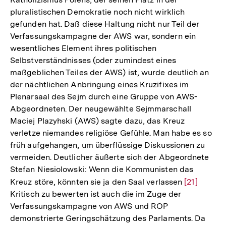
pluralistischen Demokratie noch nicht wirklich
gefunden hat. Daß diese Haltung nicht nur Teil der
Verfassungskampagne der AWS war, sondern ein
wesentliches Element ihres politischen
Selbstverständnisses (oder zumindest eines
maßgeblichen Teiles der AWS) ist, wurde deutlich an
der nächtlichen Anbringung eines Kruzifixes im
Plenarsaal des Sejm durch eine Gruppe von AWS-
Abgeordneten. Der neugewählte Sejmmarschall
Maciej Plazyhski (AWS) sagte dazu, das Kreuz
verletze niemandes religiöse Gefühle. Man habe es so
früh aufgehangen, um überflüssige Diskussionen zu
vermeiden. Deutlicher äußerte sich der Abgeordnete
Stefan Niesiolowski: Wenn die Kommunisten das
Kreuz störe, könnten sie ja den Saal verlassen
Zur
[21]
Kritisch zu bewerten ist auch die im Zuge der
Auflösung
Verfassungskampagne von AWS und ROP
der
demonstrierte Geringschätzung des Parlaments. Da
Fußnote