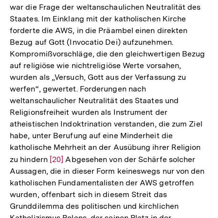
war die Frage der weltanschaulichen Neutralität des
Staates. Im Einklang mit der katholischen Kirche
forderte die AWS, in die Präambel einen direkten
Bezug auf Gott (Invocatio Dei) aufzunehmen.
Kompromißvorschläge, die den gleichwertigen Bezug
auf religiöse wie nichtreligiöse Werte vorsahen,
wurden als „Versuch, Gott aus der Verfassung zu
werfen“, gewertet. Forderungen nach
weltanschaulicher Neutralität des Staates und
Religionsfreiheit wurden als Instrument der
atheistischen Indoktrination verstanden, die zum Ziel
habe, unter Berufung auf eine Minderheit die
katholische Mehrheit an der Ausübung ihrer Religion
zu hindern
Zur
[20]
Abgesehen von der Schärfe solcher
Aussagen, die in dieser Form keineswegs nur von den
Auflösung
katholischen Fundamentalisten der AWS getroffen
der
wurden, offenbart sich in diesem Streit das
Fußnote
Grunddilemma des politischen und kirchlichen
Katholizismus Polens, der seinen Platz in der