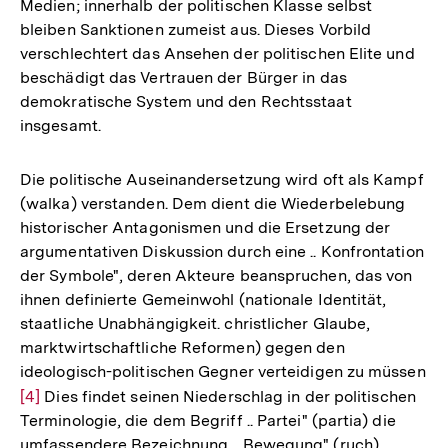
Medien; innerhalb der politischen Klasse selbst
bleiben Sanktionen zumeist aus. Dieses Vorbild
verschlechtert das Ansehen der politischen Elite und
beschädigt das Vertrauen der Bürger in das
demokratische System und den Rechtsstaat
insgesamt.
Die politische Auseinandersetzung wird oft als Kampf
(walka) verstanden. Dem dient die Wiederbelebung
historischer Antagonismen und die Ersetzung der
argumentativen Diskussion durch eine .. Konfrontation
der Symbole", deren Akteure beanspruchen, das von
ihnen definierte Gemeinwohl (nationale Identität,
staatliche Unabhängigkeit. christlicher Glaube,
marktwirtschaftliche Reformen) gegen den
ideologisch-politischen Gegner verteidigen zu müssen
Zur
[4]
Dies findet seinen Niederschlag in der politischen
Terminologie, die dem Begriff .. Partei" (partia) die
Auflösung
umfassendere Bezeichnung .. Bewegung" (ruch) ..
der