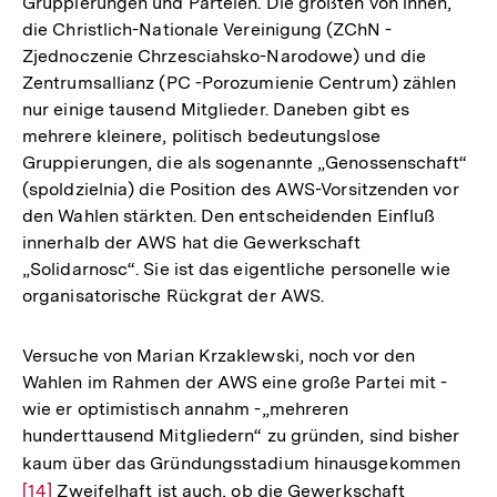
Gruppierungen und Parteien. Die größten von ihnen,
die Christlich-Nationale Vereinigung (ZChN -
Zjednoczenie Chrzesciahsko-Narodowe) und die
Zentrumsallianz (PC -Porozumienie Centrum) zählen
nur einige tausend Mitglieder. Daneben gibt es
mehrere kleinere, politisch bedeutungslose
Gruppierungen, die als sogenannte „Genossenschaft“
(spoldzielnia) die Position des AWS-Vorsitzenden vor
den Wahlen stärkten. Den entscheidenden Einfluß
innerhalb der AWS hat die Gewerkschaft
„Solidarnosc“. Sie ist das eigentliche personelle wie
organisatorische Rückgrat der AWS.
Versuche von Marian Krzaklewski, noch vor den
Wahlen im Rahmen der AWS eine große Partei mit -
wie er optimistisch annahm -„mehreren
hunderttausend Mitgliedern“ zu gründen, sind bisher
kaum über das Gründungsstadium hinausgekommen
Zur
[14]
Zweifelhaft ist auch, ob die Gewerkschaft
Auf