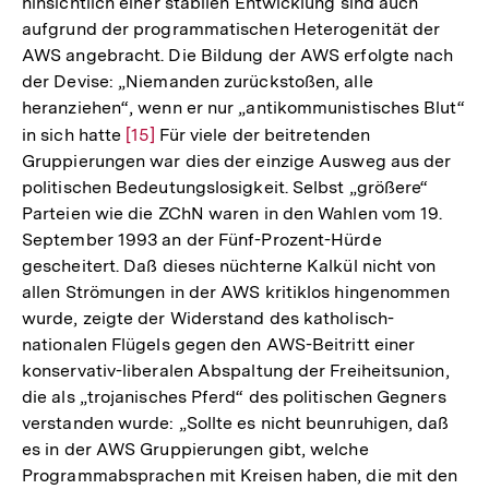
hinsichtlich einer stabilen Entwicklung sind auch
aufgrund der programmatischen Heterogenität der
AWS angebracht. Die Bildung der AWS erfolgte nach
der Devise: „Niemanden zurückstoßen, alle
heranziehen“, wenn er nur „antikommunistisches Blut“
in sich hatte
Zur
[15]
Für viele der beitretenden
Gruppierungen war dies der einzige Ausweg aus der
Auflösung
politischen Bedeutungslosigkeit. Selbst „größere“
der
Parteien wie die ZChN waren in den Wahlen vom 19.
Fußnote
September 1993 an der Fünf-Prozent-Hürde
gescheitert. Daß dieses nüchterne Kalkül nicht von
allen Strömungen in der AWS kritiklos hingenommen
wurde, zeigte der Widerstand des katholisch-
nationalen Flügels gegen den AWS-Beitritt einer
konservativ-liberalen Abspaltung der Freiheitsunion,
die als „trojanisches Pferd“ des politischen Gegners
verstanden wurde: „Sollte es nicht beunruhigen, daß
es in der AWS Gruppierungen gibt, welche
Programmabsprachen mit Kreisen haben, die mit den