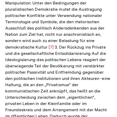
Manipulation. Unter den Bedingungen der
pluralistischen Demokratie mutet die Austragung
politischer Konflikte unter Verwendung nationaler
Terminologie und Symbole, die den rhetorischen
Ausschluß des politisch Andersdenkenden aus der
Nation zum Ziel hat, nicht nur anachronistisch an,
sondern wird auch zu einer Belastung für eine
demokratische Kultur
Zur
[7]
3. Der Rückzug ins Private
und die gesellschaftliche Entsolidarisierung Auf die
Auflösung
Ideologisierung des politischen Lebens reagiert der
der
überwiegende Teil der Bevölkerung mit verstärkter
Fußnote
politischer Passivität und Entfremdung gegenüber
den politischen Institutionen und ihren Akteuren -eine
Haltung, die an den „Privatismus“ der
kommunistischen Zeit anknüpft, das heißt an die
Unterscheidung zwischen dem „eigentlichen“,
privaten Leben in der Kleinfamilie oder im
Freundeskreis und dem Arrangement mit der Macht
im öffentlichen Leben. Dadurch wurde der