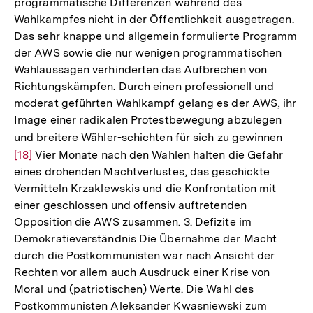
programmatische Differenzen während des
Wahlkampfes nicht in der Öffentlichkeit ausgetragen.
Das sehr knappe und allgemein formulierte Programm
der AWS sowie die nur wenigen programmatischen
Wahlaussagen verhinderten das Aufbrechen von
Richtungskämpfen. Durch einen professionell und
moderat geführten Wahlkampf gelang es der AWS, ihr
Image einer radikalen Protestbewegung abzulegen
und breitere Wähler-schichten für sich zu gewinnen
Zur
[18]
Vier Monate nach den Wahlen halten die Gefahr
Auflö
eines drohenden Machtverlustes, das geschickte
der
Vermitteln Krzaklewskis und die Konfrontation mit
Fußn
einer geschlossen und offensiv auftretenden
Opposition die AWS zusammen. 3. Defizite im
Demokratieverständnis Die Übernahme der Macht
durch die Postkommunisten war nach Ansicht der
Rechten vor allem auch Ausdruck einer Krise von
Moral und (patriotischen) Werte. Die Wahl des
Postkommunisten Aleksander Kwasniewski zum