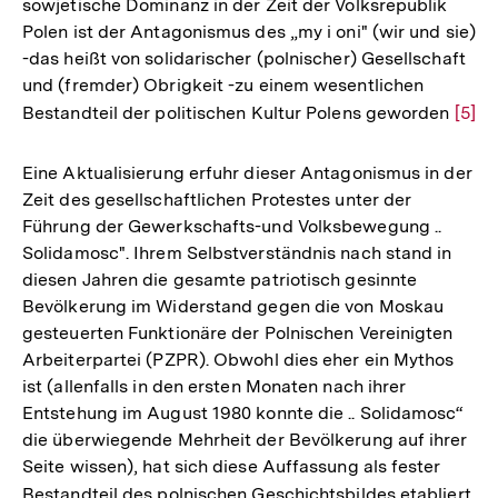
sowjetische Dominanz in der Zeit der Volksrepublik
Polen ist der Antagonismus des „my i oni" (wir und sie)
-das heißt von solidarischer (polnischer) Gesellschaft
und (fremder) Obrigkeit -zu einem wesentlichen
Bestandteil der politischen Kultur Polens geworden
Zur
[5]
Aufl
der
Eine Aktualisierung erfuhr dieser Antagonismus in der
Fußn
Zeit des gesellschaftlichen Protestes unter der
Führung der Gewerkschafts-und Volksbewegung ..
Solidamosc". Ihrem Selbstverständnis nach stand in
diesen Jahren die gesamte patriotisch gesinnte
Bevölkerung im Widerstand gegen die von Moskau
gesteuerten Funktionäre der Polnischen Vereinigten
Arbeiterpartei (PZPR). Obwohl dies eher ein Mythos
ist (allenfalls in den ersten Monaten nach ihrer
Entstehung im August 1980 konnte die .. Solidamosc“
die überwiegende Mehrheit der Bevölkerung auf ihrer
Seite wissen), hat sich diese Auffassung als fester
Bestandteil des polnischen Geschichtsbildes etabliert
Zu