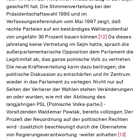
geschafft hat. Die Stimmenverteilung bei der
Präsidentschaftswahl 1995 und im
Verfassungsreferendum vom Mai 1997 zeigt, daß
rechte Parteien auf ein beständiges Wählerpotential
von ungefähr 30 Prozent bauen können
Zur
[12]
Da dieses
jahrelang keine Vertretung im Sejm hatte, sprach die
Auflösung
außerparlamentarische Opposition dem Parlament die
der
Legitimität ab, das ganze polnische Volk zu vertreten.
Fußnote
Die neue Kräfteverteilung kann dazu beitragen, die
politische Diskussion zu entschärfen und ihr Zentrum
wieder in das Parlament zu verlegen. Nicht nur auf
Seiten der Verlierer der Wahlen stehen Veränderungen
an oder wurden, wie mit der Ablösung des
langjährigen PSL (Polnische Volks-partei) -
Vorsitzenden Waldemar Pawlak, bereits vollzogen. Der
Prozeß der Neuordnung auf der politischen Rechten
wird -zusätzlich beschleunigt durch die Übernahme
von Regierungsverantwortung -weiter anhalten
Zur
[13]