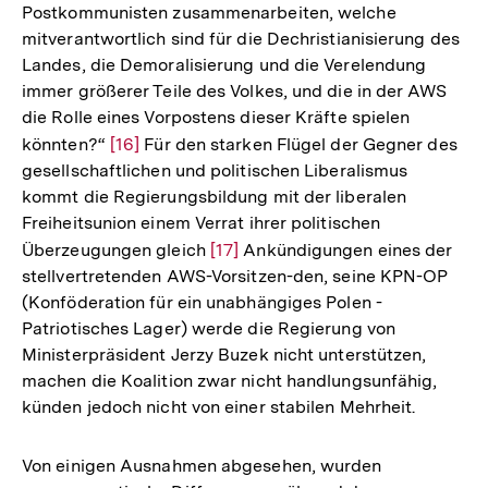
Postkommunisten zusammenarbeiten, welche
mitverantwortlich sind für die Dechristianisierung des
Landes, die Demoralisierung und die Verelendung
immer größerer Teile des Volkes, und die in der AWS
die Rolle eines Vorpostens dieser Kräfte spielen
könnten?“
Zur
[16]
Für den starken Flügel der Gegner des
gesellschaftlichen und politischen Liberalismus
Auflösung
kommt die Regierungsbildung mit der liberalen
der
Freiheitsunion einem Verrat ihrer politischen
Fußnote
Überzeugungen gleich
Zur
[17]
Ankündigungen eines der
stellvertretenden AWS-Vorsitzen-den, seine KPN-OP
Auflösung
(Konföderation für ein unabhängiges Polen -
der
Patriotisches Lager) werde die Regierung von
Fußnote
Ministerpräsident Jerzy Buzek nicht unterstützen,
machen die Koalition zwar nicht handlungsunfähig,
künden jedoch nicht von einer stabilen Mehrheit.
Von einigen Ausnahmen abgesehen, wurden