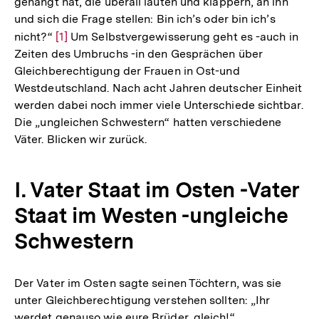
gehängt hat, die überall läuten und klappern, an ihn
und sich die Frage stellen: Bin ich’s oder bin ich’s
nicht?“
Zur
[1]
Um Selbstvergewisserung geht es -auch in
Zeiten des Umbruchs -in den Gesprächen über
Auflösung
Gleichberechtigung der Frauen in Ost-und
der
Westdeutschland. Nach acht Jahren deutscher Einheit
Fußnote
werden dabei noch immer viele Unterschiede sichtbar.
Die „ungleichen Schwestern“ hatten verschiedene
Väter. Blicken wir zurück.
I. Vater Staat im Osten -Vater
Staat im Westen -ungleiche
Schwestern
Der Vater im Osten sagte seinen Töchtern, was sie
unter Gleichberechtigung verstehen sollten: „Ihr
werdet genauso wie eure Brüder, gleich!“