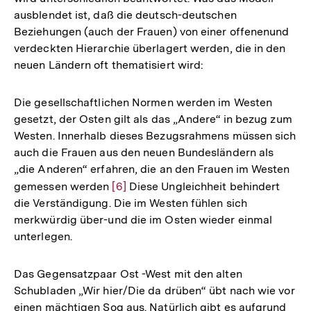
ausblendet ist, daß die deutsch-deutschen
Beziehungen (auch der Frauen) von einer offenenund
verdeckten Hierarchie überlagert werden, die in den
neuen Ländern oft thematisiert wird:
Die gesellschaftlichen Normen werden im Westen
gesetzt, der Osten gilt als das „Andere“ in bezug zum
Westen. Innerhalb dieses Bezugsrahmens müssen sich
auch die Frauen aus den neuen Bundesländern als
„die Anderen“ erfahren, die an den Frauen im Westen
gemessen werden
Zur
[6]
Diese Ungleichheit behindert
die Verständigung. Die im Westen fühlen sich
Auflösung
merkwürdig über-und die im Osten wieder einmal
der
unterlegen.
Fußnote
Das Gegensatzpaar Ost -West mit den alten
Schubladen „Wir hier/Die da drüben“ übt nach wie vor
einen mächtigen Sog aus. Natürlich gibt es aufgrund