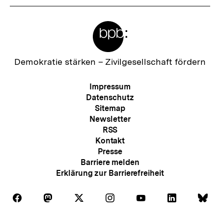
Meta-
Links
Zur
Demokratie stärken –
Zivilgesellschaft fördern
Startseite
der
Meta-
Impressum
bpb
Navigation
Datenschutz
Sitemap
Newsletter
RSS
Kontakt
Presse
Barriere melden
Erklärung zur Barrierefreiheit
Auf
Auf
Auf
Auf
Auf
Auf
Au
Folgen
Folgen
Folgen
Folgen
Folgen
Folgen
Fol
Facebook
Mastodon
X
Instagram
Youtube
LinkedIn
Bl
Sie
Sie
Sie
Sie
Sie
Sie
Sie
Zum