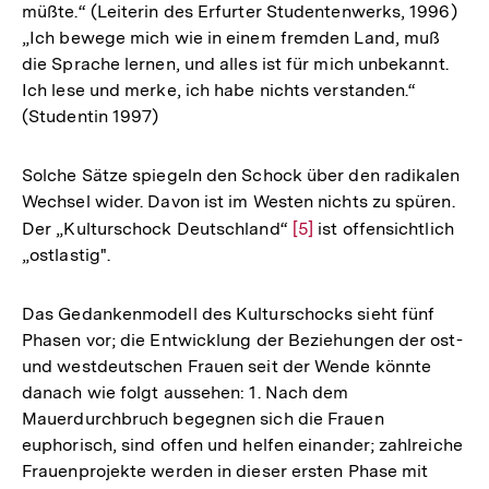
müßte.“ (Leiterin des Erfurter Studentenwerks, 1996)
„Ich bewege mich wie in einem fremden Land, muß
die Sprache lernen, und alles ist für mich unbekannt.
Ich lese und merke, ich habe nichts verstanden.“
(Studentin 1997)
Solche Sätze spiegeln den Schock über den radikalen
Wechsel wider. Davon ist im Westen nichts zu spüren.
Der „Kulturschock Deutschland“
Zur
[5]
ist offensichtlich
„ostlastig".
Auflösung
der
Fußnote
Das Gedankenmodell des Kulturschocks sieht fünf
Phasen vor; die Entwicklung der Beziehungen der ost-
und westdeutschen Frauen seit der Wende könnte
danach wie folgt aussehen: 1. Nach dem
Mauerdurchbruch begegnen sich die Frauen
euphorisch, sind offen und helfen einander; zahlreiche
Frauenprojekte werden in dieser ersten Phase mit