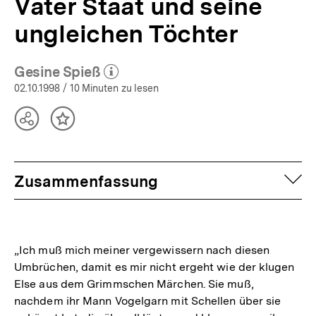
Vater Staat und seine
ungleichen Töchter
Gesine Spieß
(Mehr zum Autor)
öffnen
02.10.1998
/ 10 Minuten zu lesen
Teilen
Inhalt
Optionen
merken
anzeigen
auf
Zusammenfassung
„Ich muß mich meiner vergewissern nach diesen
Umbrüchen, damit es mir nicht ergeht wie der klugen
Else aus dem Grimmschen Märchen. Sie muß,
nachdem ihr Mann Vogelgarn mit Schellen über sie