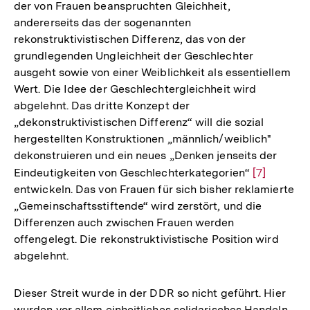
der von Frauen beanspruchten Gleichheit,
andererseits das der sogenannten
rekonstruktivistischen Differenz, das von der
grundlegenden Ungleichheit der Geschlechter
ausgeht sowie von einer Weiblichkeit als essentiellem
Wert. Die Idee der Geschlechtergleichheit wird
abgelehnt. Das dritte Konzept der
„dekonstruktivistischen Differenz“ will die sozial
hergestellten Konstruktionen „männlich/weiblich"
dekonstruieren und ein neues „Denken jenseits der
Eindeutigkeiten von Geschlechterkategorien“
Zur
[7]
entwickeln. Das von Frauen für sich bisher reklamierte
Auflösung
„Gemeinschaftsstiftende“ wird zerstört, und die
der
Differenzen auch zwischen Frauen werden
Fußnote
offengelegt. Die rekonstruktivistische Position wird
abgelehnt.
Dieser Streit wurde in der DDR so nicht geführt. Hier
wurden vor allem einheitliches solidarisches Handeln