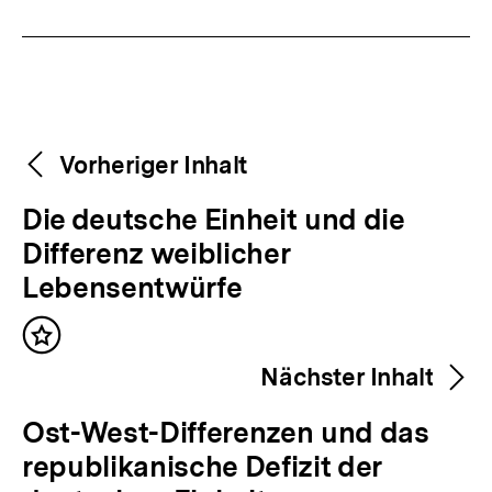
Weitere
Content-
Vorheriger Inhalt
Navigation
Inhalte
V
Die deutsche Einheit und die
o
Differenz weiblicher
r
Lebensentwürfe
h
Inhalt
e
merken
Nächster Inhalt
r
i
N
Ost-West-Differenzen und das
g
ä
republikanische Defizit der
e