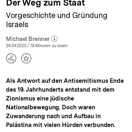
Der Weg zum Staat
Vorgeschichte und Gründung
Israels
Michael Brenner
(Mehr zum Autor)
öffnen
28.04.2023
/ 18 Minuten zu lesen
Teilen
Inhalt
Optionen
merken
anzeigen
Als Antwort auf den Antisemitismus Ende
des 19. Jahrhunderts entstand mit dem
Zionismus eine jüdische
Nationalbewegung. Doch waren
Zuwanderung nach und Aufbau in
Palästina mit vielen Hürden verbunden.