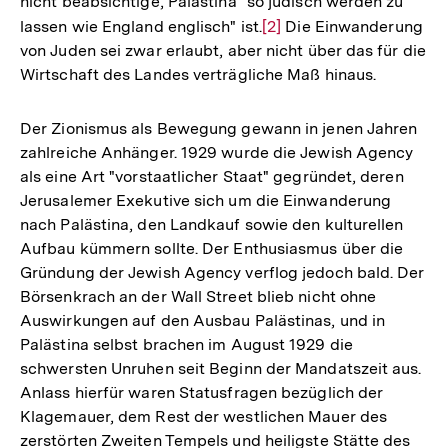
nicht beabsichtige, Palästina "so jüdisch werden zu
lassen wie England englisch" ist.
Zur
[2]
Die Einwanderung
von Juden sei zwar erlaubt, aber nicht über das für die
Auflösung
Wirtschaft des Landes verträgliche Maß hinaus.
der
Fußnote
Der Zionismus als Bewegung gewann in jenen Jahren
zahlreiche Anhänger. 1929 wurde die Jewish Agency
als eine Art "vorstaatlicher Staat" gegründet, deren
Jerusalemer Exekutive sich um die Einwanderung
nach Palästina, den Landkauf sowie den kulturellen
Aufbau kümmern sollte. Der Enthusiasmus über die
Gründung der Jewish Agency verflog jedoch bald. Der
Börsenkrach an der Wall Street blieb nicht ohne
Auswirkungen auf den Ausbau Palästinas, und in
Palästina selbst brachen im August 1929 die
schwersten Unruhen seit Beginn der Mandatszeit aus.
Anlass hierfür waren Statusfragen bezüglich der
Klagemauer, dem Rest der westlichen Mauer des
zerstörten Zweiten Tempels und heiligste Stätte des