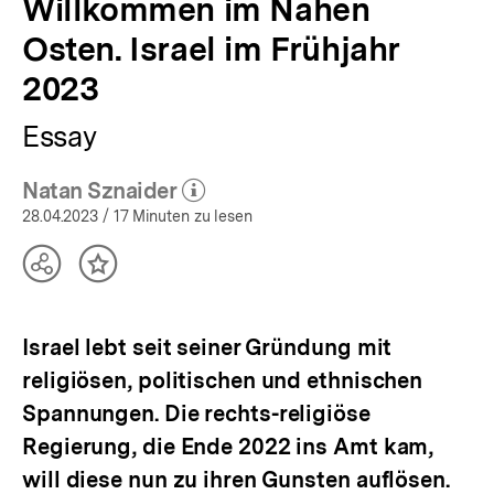
Willkommen im Nahen
Osten. Israel im Frühjahr
2023
Essay
Natan Sznaider
(Mehr zum Autor)
öffnen
28.04.2023
/ 17 Minuten zu lesen
Teilen
Inhalt
Optionen
merken
anzeigen
Israel lebt seit seiner Gründung mit
religiösen, politischen und ethnischen
Spannungen. Die rechts-religiöse
Regierung, die Ende 2022 ins Amt kam,
will diese nun zu ihren Gunsten auflösen.