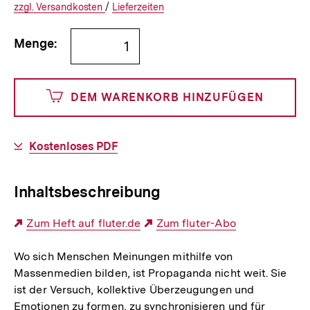
€
Versandkosten
Interner
Informationen
zzgl.
zuzüglichen
Versandkosten
/
Interner
Informationen
Lieferzeiten
Link:
zu
Link:
zu
Bestellmenge
und
den
den
Menge:
angeben
0
DEM WARENKORB HINZUFÜGEN
Cents
Download-
Kostenloses PDF
Link:
Inhaltsbeschreibung
Externer
Zum Heft auf fluter.de
Externer
Zum fluter-Abo
Link:
Link:
Wo sich Menschen Meinungen mithilfe von
Massenmedien bilden, ist Propaganda nicht weit. Sie
ist der Versuch, kollektive Überzeugungen und
Emotionen zu formen, zu synchronisieren und für