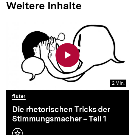
Weitere Inhalte
Inhaltskarousell
Inhaltskarussell
für
überspringen
weitere
Inhalte
2 Min.
Video
Dauer
fluter
2
Min.
Die rhetorischen Tricks der
Stimmungsmacher – Teil 1