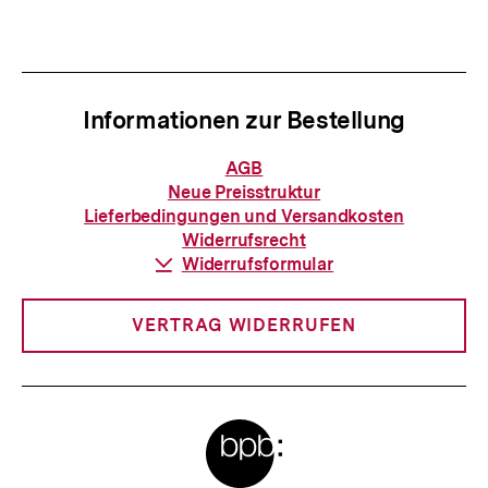
anzeigen
anzei
Informationen zur Bestellung
Informationen
AGB
zur
Neue Preisstruktur
Bestellung
Lieferbedingungen und Versandkosten
Widerrufsrecht
Download-
Widerrufsformular
Link:
VERTRAG WIDERRUFEN
Meta-
Links