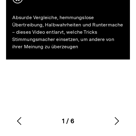
Inhalt
merken
Absurde Vergleiche, hemmungslose
Übertreibung, Halbwahrheiten und Runtermache
– dieses Video entlarvt, welche Tricks
Stimmungsmacher einsetzen, um andere von
ihrer Meinung zu überzeugen
1
/
6
Vorherigen
Nächs
Karussellinhalt
von
Inhalt
Inhalt