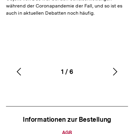
während der Coronapandemie der Fall, und so ist es
auch in aktuellen Debatten noch häufig.
1
/
6
Vorherigen
Nächs
Karussellinhalt
von
Inhalt
Inhalt
anzeigen
anzei
Informationen zur Bestellung
Informationen
AGB