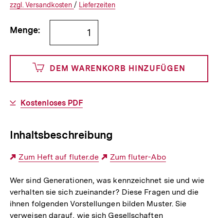
€
Versandkosten
Interner
Informationen
zzgl.
zuzüglichen
Versandkosten
/
Interner
Informationen
Lieferzeiten
Link:
zu
Link:
zu
Bestellmenge
und
den
den
Menge:
angeben
0
DEM WARENKORB HINZUFÜGEN
Cents
Download-
Kostenloses PDF
Link:
Inhaltsbeschreibung
Externer
Zum Heft auf fluter.de
Externer
Zum fluter-Abo
Link:
Link:
Wer sind Generationen, was kennzeichnet sie und wie
verhalten sie sich zueinander? Diese Fragen und die
ihnen folgenden Vorstellungen bilden Muster. Sie
verweisen darauf, wie sich Gesellschaften