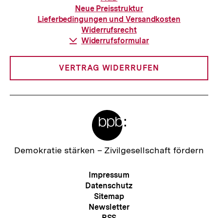
zur
Neue Preisstruktur
Bestellung
Lieferbedingungen und Versandkosten
Widerrufsrecht
Download-
Widerrufsformular
Link:
VERTRAG WIDERRUFEN
Meta-
Links
Zur
Demokratie stärken –
Zivilgesellschaft fördern
Startseite
der
Meta-
Impressum
bpb
Navigation
Datenschutz
Sitemap
Newsletter
RSS