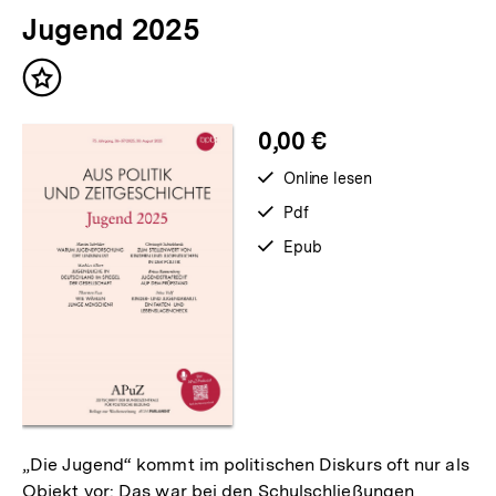
für
überspringen
Jugend 2025
weitere
Inhalte
Inhalt
merken
0,00 €
verfügbar
Online lesen
zum
verfügbar
Pdf
als
verfügbar
Epub
als
„Die Jugend“ kommt im politischen Diskurs oft nur als
Objekt vor: Das war bei den Schulschließungen