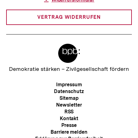
Link:
VERTRAG WIDERRUFEN
Meta-
Links
Zur
Demokratie stärken –
Zivilgesellschaft fördern
Startseite
der
Meta-
Impressum
bpb
Navigation
Datenschutz
Sitemap
Newsletter
RSS
Kontakt
Presse
Barriere melden