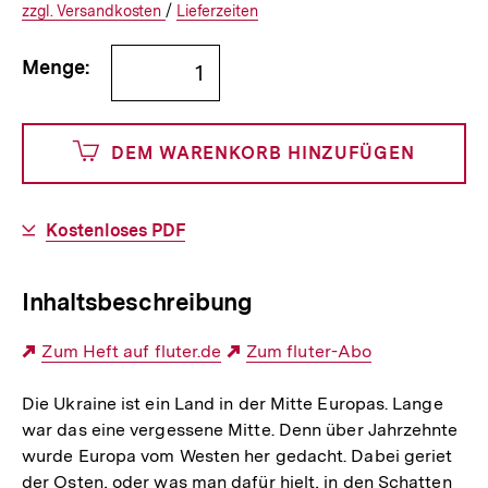
€
Versandkosten
Interner
Informationen
zzgl.
zuzüglichen
Versandkosten
/
Interner
Informationen
Lieferzeiten
Link:
zu
Link:
zu
Bestellmenge
und
den
den
Menge:
angeben
0
DEM WARENKORB HINZUFÜGEN
Cents
Download-
Kostenloses PDF
Link:
Inhaltsbeschreibung
Externer
Zum Heft auf fluter.de
Externer
Zum fluter-Abo
Link:
Link:
Die Ukraine ist ein Land in der Mitte Europas. Lange
war das eine vergessene Mitte. Denn über Jahrzehnte
wurde Europa vom Westen her gedacht. Dabei geriet
der Osten, oder was man dafür hielt, in den Schatten