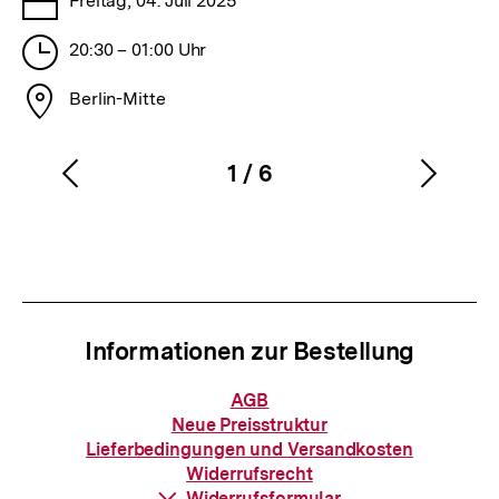
Freitag, 04. Juli 2025
Stunden
20:30 – 01:00 Uhr
Stadt
Berlin-Mitte
1
/
6
Vorherigen
Nächs
Karussellinhalt
von
Inhalt
Inhalt
anzeigen
anzei
Informationen zur Bestellung
Informationen
AGB
zur
Neue Preisstruktur
Bestellung
Lieferbedingungen und Versandkosten
Widerrufsrecht
Download-
Widerrufsformular