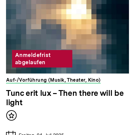
für
überspringen
weitere
Inhalte
Anmeldefrist
abgelaufen
Auf-/Vorführung (Musik, Theater, Kino)
veranstaltet
Tunc erit lux – Then there will be
von
light
der
bpb
Inhalt
merken
Tage