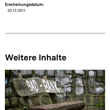
Erscheinungsdatum:
20.12.2011
Weitere Inhalte
Inhaltskarousell
Inhaltskarussell
für
überspringen
weitere
Inhalte