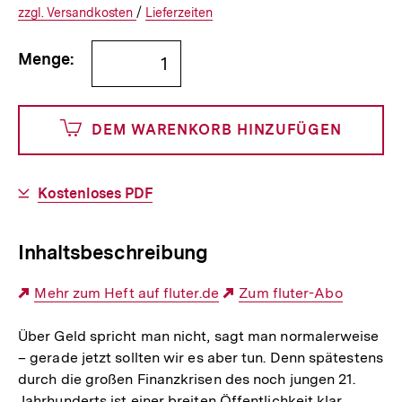
€
Versandkosten
Interner
Informationen
zzgl.
zuzüglichen
Versandkosten
/
Interner
Informationen
Lieferzeiten
Link:
zu
Link:
zu
Bestellmenge
und
den
den
Menge:
angeben
0
DEM WARENKORB HINZUFÜGEN
Cents
Download-
Kostenloses PDF
Link:
Inhaltsbeschreibung
Externer
Mehr zum Heft auf fluter.de
Externer
Zum fluter-Abo
Link:
Link:
Über Geld spricht man nicht, sagt man normalerweise
– gerade jetzt sollten wir es aber tun. Denn spätestens
durch die großen Finanzkrisen des noch jungen 21.
Jahrhunderts ist einer breiten Öffentlichkeit klar