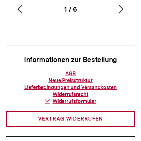
1
/
6
Vorherigen
Nächs
Karussellinhalt
von
Inhalt
Inhalt
anzeigen
anzei
Informationen zur Bestellung
Informationen
AGB
zur
Neue Preisstruktur
Bestellung
Lieferbedingungen und Versandkosten
Widerrufsrecht
Download-
Widerrufsformular
Link:
VERTRAG WIDERRUFEN