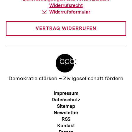
Widerrufsrecht
Download-
Widerrufsformular
Link:
VERTRAG WIDERRUFEN
Meta-
Links
Zur
Demokratie stärken –
Zivilgesellschaft fördern
Startseite
der
Meta-
Impressum
bpb
Navigation
Datenschutz
Sitemap
Newsletter
RSS
Kontakt