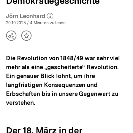
Demokratiegeschichte
Jörn Leonhard
(Mehr zum Autor)
öffnen
20.10.2025
/ 4 Minuten zu lesen
Teilen
Inhalt
Optionen
merken
anzeigen
Die Revolution von 1848/49 war sehr viel
mehr als eine „gescheiterte“ Revolution.
Ein genauer Blick lohnt, um ihre
langfristigen Konsequenzen und
Erbschaften bis in unsere Gegenwart zu
verstehen.
Der 18. März in der