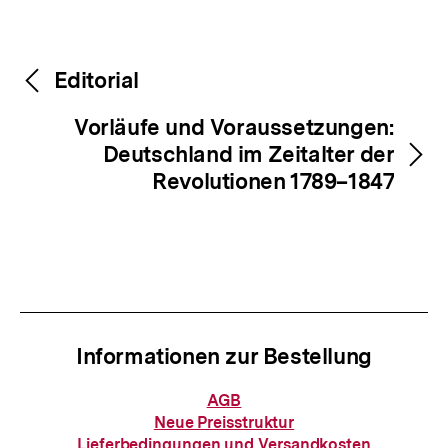
Fussnoten
Inhaltsnavigation
Inhaltsnavigation
Editorial
Vorläufe und Voraussetzungen:
Deutschland im Zeitalter der
Revolutionen 1789–1847
Informationen zur Bestellung
Informationen
AGB
zur
Neue Preisstruktur
Bestellung
Lieferbedingungen und Versandkosten