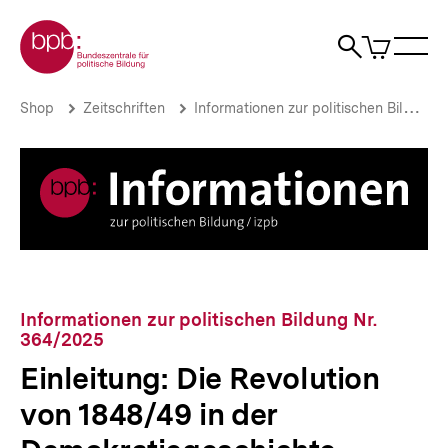
Direkt
Zur Startseite der bpb
zum
0
Artikel
Sho
Seiteninhalt
im
Naviga
Suche
springen
War
öffne
öffnen
öff
Pfadnavigation
Einleitung:
Brotkrümelnavigation
Shop
Zeitschriften
Informationen zur politischen Bildung
Die
Revolution
von
1848/49
in
der
Demokratiegeschichte
|
bpb.de
Informationen zur politischen Bildung Nr.
364/2025
Einleitung: Die Revolution
von 1848/49 in der