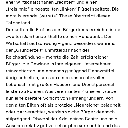
eher wirtschaftsnahen „rechten“ und einen
„freisinnig“ eingestellten „linken“ Flügel spaltete. Die
moralisierende „Verrats“-These übertreibt diesen
Tatbestand.
Der kulturelle Einfluss des Bürgertums erreichte in der
zweiten Jahrhunderthälfte seinen Höhepunkt. Der
Wirtschaftsaufschwung – ganz besonders während
der „Gründerzeit“ unmittelbar nach der
Reichsgründung – mehrte die Zahl erfolgreicher
Bürger, die Gewinne in ihre eigenen Unternehmen
reinvestierten und dennoch genügend Finanzmittel
übrig behielten, um sich einen anspruchsvollen
Lebensstil mit großen Häusern und Dienstpersonal
leisten zu können. Aus vereinzelten Pionieren wurde
nun eine breitere Schicht von Firmengründern. Von
den alten Eliten oft als protzige „Neureiche“ belächelt
oder gar verachtet, wurden solche Bürger dennoch
stilprägend. Obwohl der Adel seinen Besitz und sein
Zum
Ansehen relativ gut zu behaupten vermochte und das
Seite