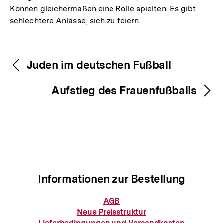
Können gleichermaßen eine Rolle spielten. Es gibt
schlechtere Anlässe, sich zu feiern.
Fussnoten
Inhaltsnavigation
Inhaltsnavigation
Juden im deutschen Fußball
Aufstieg des Frauenfußballs
Informationen zur Bestellung
Informationen
AGB
zur
Neue Preisstruktur
Zum
Bestellung
Seite
Lieferbedingungen und Versandkosten