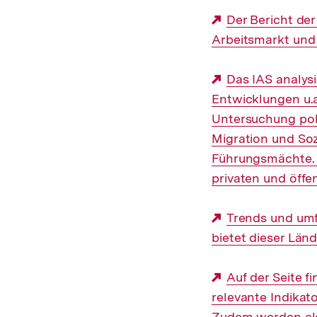
Externer
Der Bericht der
Arbeitsmarkt und b
Link:
Externer
Das IAS analysi
Entwicklungen u.a.
Link:
Untersuchung poli
Migration und Soz
Führungsmächte. 
privaten und öffe
Externer
Trends und umf
bietet dieser Län
Link:
Externer
Auf der Seite f
relevante Indikat
Link:
Zudem werden aktu