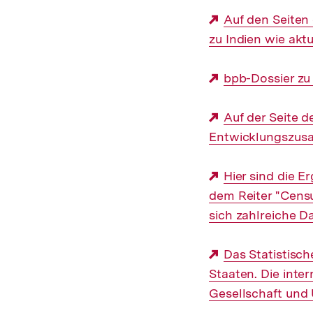
Externer
Auf den Seiten
zu Indien wie akt
Link:
Externer
bpb-Dossier zu
Link:
Externer
Auf der Seite 
Entwicklungszusa
Link:
Externer
Hier sind die E
dem Reiter "Cens
Link:
sich zahlreiche D
Externer
Das Statistisch
Staaten. Die inte
Link:
Gesellschaft und 