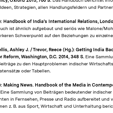
licy, Oxford 2015, 700 S.
Das Handbuch berichtet info
Ideen, Strategien, allen Handlungsfeldern und Partner
): Handbook of India’s International Relations, Lon
uch ist ähnlich aufgebaut und seriös wie Malone/Mo
tärkeren Schwerpunkt auf den Beziehungen zu einzeln
llis, Ashley J. / Trevor, Reece (Hg.): Getting India Ba
r Reform, Washington, D.C. 2014, 348 S.
Eine Sammlu
Beiträge zu den Hauptproblemen indischer Wirtschaft
atensätze oder Tabellen.
): Making News. Handbook of the Media in Contempo
Eine Sammlung von Beiträgen bedeutender indischer
chten in Fernsehen, Presse und Radio aufbereitet und 
en z. B. aus Sport, Wirtschaft und Unterhaltung beric