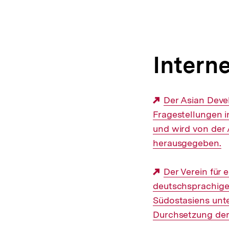
Intern
Externer
Der Asian Deve
Fragestellungen i
Link:
und wird von der
herausgegeben.
Externer
Der Verein für
deutschsprachige 
Link:
Südostasiens unte
Durchsetzung der