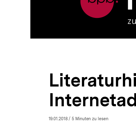
a
t
i
o
n
Literatur
Interneta
19.01.2018
/ 5 Minuten zu lesen