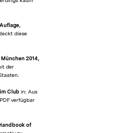
lerdings kaum
Auflage,
deckt diese
, München 2014,
it der
Staaten.
 im Club
in: Aus
 PDF verfügbar
 Handbook of