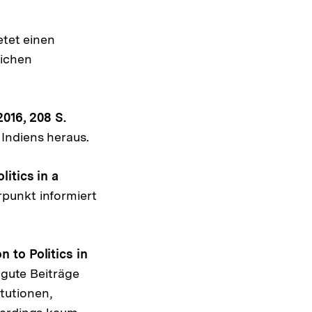
anzeigen
etet einen
lichen
2016, 208 S.
Indiens heraus.
itics in a
punkt informiert
 to Politics in
 gute Beiträge
tutionen,