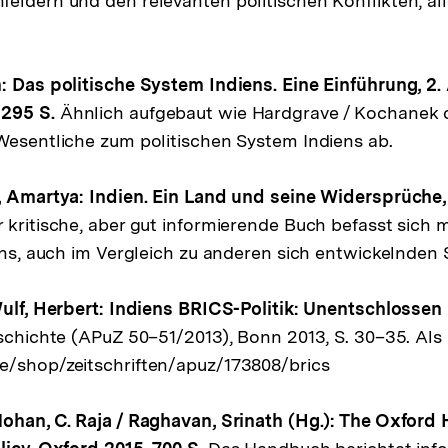
eldern und den relevanten politischen Konflikten, al
: Das politische System Indiens. Eine Einführung, 2. 
295 S.
Ähnlich aufgebaut wie Hardgrave / Kochanek 
Wesentliche zum politischen System Indiens ab.
n, Amartya: Indien. Ein Land und seine Widersprüche
 kritische, aber gut informierende Buch befasst sich m
iens, auch im Vergleich zu anderen sich entwickelnden 
Wulf, Herbert: Indiens BRICS-Politik: Unentschlossen
eschichte (APuZ 50–51/2013), Bonn 2013, S. 30–35. Als
e/shop/zeitschriften/apuz/173808/brics
Mohan, C. Raja / Raghavan, Srinath (Hg.): The Oxford