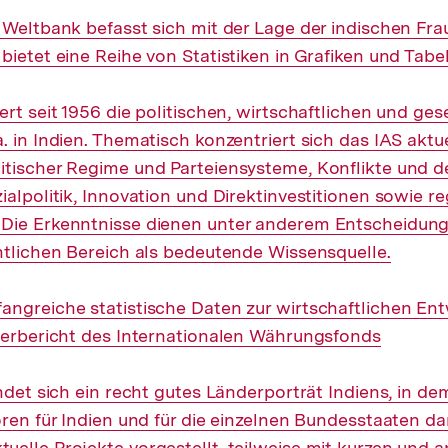
 Weltbank befasst sich mit der Lage der indischen Fr
ietet eine Reihe von Statistiken in Grafiken und Tabel
ert seit 1956 die politischen, wirtschaftlichen und ges
 in Indien. Thematisch konzentriert sich das IAS aktue
tischer Regime und Parteiensysteme, Konflikte und d
ialpolitik, Innovation und Direktinvestitionen sowie r
Die Erkenntnisse dienen unter anderem Entscheidun
ntlichen Bereich als bedeutende Wissensquelle.
angreiche statistische Daten zur wirtschaftlichen Ent
derbericht des Internationalen Währungsfonds
indet sich ein recht gutes Länderporträt Indiens, in de
oren für Indien und für die einzelnen Bundesstaaten da
elle Projekte vorgestellt, teilweise mit kurzen und