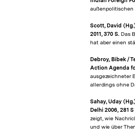
Indian Foreign Po
außenpolitischen 
Scott, David (Hg.
2011, 370 S.
Das B
hat aber einen s
Debroy, Bibek / Te
Action Agenda fo
ausgezeichneter 
allerdings ohne D
Sahay, Uday (Hg.
Delhi 2006, 281 S
zeigt, wie Nachri
und wie über Them