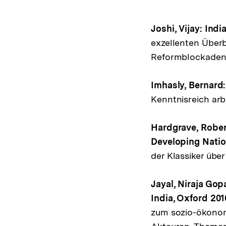
Joshi, Vijay: Ind
exzellenten Überb
Reformblockaden 
Imhasly, Bernard: 
Kenntnisreich arb
Hardgrave, Robert
Developing Natio
der Klassiker über
Jayal, Niraja Gop
India, Oxford 201
zum sozio-ökonom