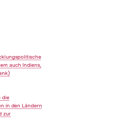
cklungspolitische
rem auch Indiens,
ank)
 die
en in den Ländern
d zur