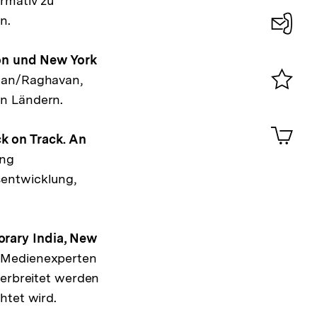
rmativ zu
n.
Konta
don und New York
0
han/Raghavan,
en Ländern.
Merklist
ansehen
0
Artik
im
ck on Track. An
Shop-
ng
Warenko
sentwicklung,
ansehen
rary India, New
 Medienexperten
verbreitet werden
htet wird.