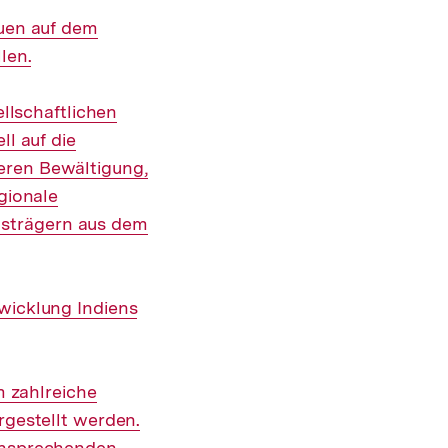
auen auf dem
len.
ellschaftlichen
ll auf die
eren Bewältigung,
egionale
gsträgern aus dem
wicklung Indiens
m zahlreiche
rgestellt werden.
 ansprechenden