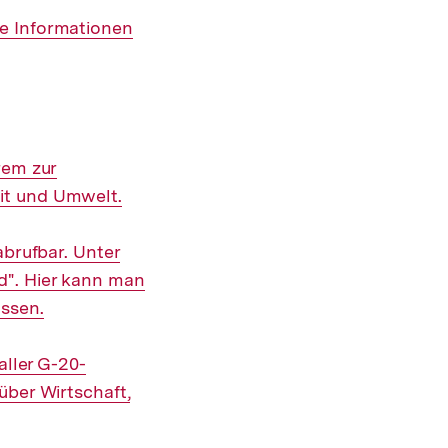
e Informationen
rem zur
it und Umwelt.
abrufbar. Unter
d". Hier kann man
assen.
aller G-20-
über Wirtschaft,