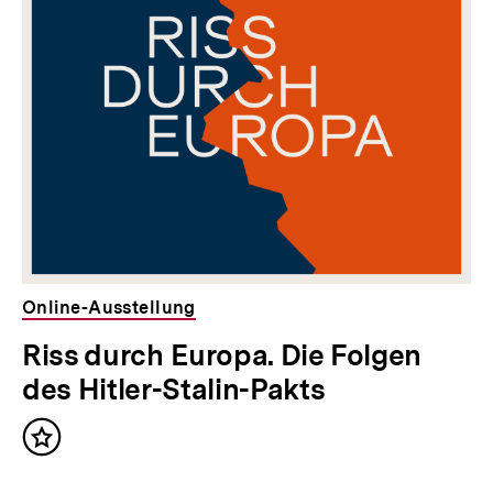
für
überspringen
weitere
Inhalte
Online-Ausstellung
Riss durch Europa. Die Folgen
des Hitler-Stalin-Pakts
Inhalt
merken