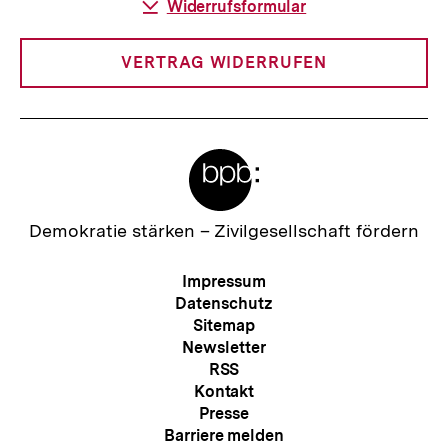
Download-
Widerrufsformular
Link:
VERTRAG WIDERRUFEN
Meta-
Links
Zur
Demokratie stärken –
Zivilgesellschaft fördern
Startseite
der
Meta-
Impressum
bpb
Navigation
Datenschutz
Sitemap
Newsletter
RSS
Kontakt
Presse
Barriere melden