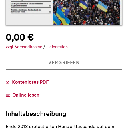
Allgemeine
Produktpreis:
0,00 €
0
zuzüglich
Informationen
€
Versandkosten
Interner
Informationen
zzgl.
zuzüglichen
Versandkosten
/
Interner
Informationen
Lieferzeiten
Link:
zu
Link:
zu
und
den
den
PRODUKT
VERGRIFFEN
NICHT
0
BESTELLBAR
Download-
Kostenloses PDF
Cents
Link:
Interner
Online lesen
Link:
Inhaltsbeschreibung
Ende 2013 protestierten Hunderttausende auf dem