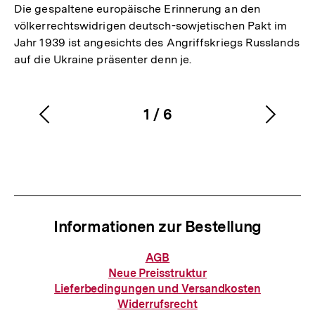
Die gespaltene europäische Erinnerung an den
völkerrechtswidrigen deutsch-sowjetischen Pakt im
Jahr 1939 ist angesichts des Angriffskriegs Russlands
auf die Ukraine präsenter denn je.
1
/
6
Vorherigen
Nächs
Karussellinhalt
von
Inhalt
Inhalt
anzeigen
anzei
Informationen zur Bestellung
Informationen
AGB
zur
Neue Preisstruktur
Bestellung
Lieferbedingungen und Versandkosten
Widerrufsrecht