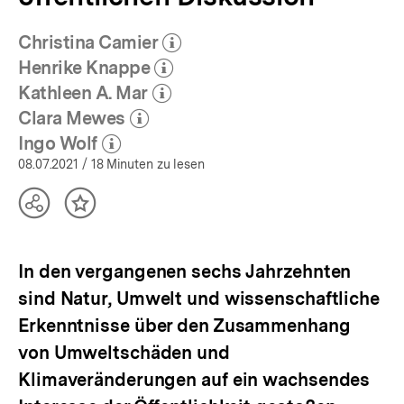
Christina Camier
(Mehr zum Autor)
öffnen
Henrike Knappe
(Mehr zum Autor)
öffnen
Kathleen A. Mar
(Mehr zum Autor)
öffnen
Clara Mewes
(Mehr zum Autor)
öffnen
Ingo Wolf
(Mehr zum Autor)
öffnen
08.07.2021
/ 18 Minuten zu lesen
Teilen
Inhalt
Optionen
merken
anzeigen
In den vergangenen sechs Jahrzehnten
sind Natur, Umwelt und wissenschaftliche
Erkenntnisse über den Zusammenhang
von Umweltschäden und
Klimaveränderungen auf ein wachsendes