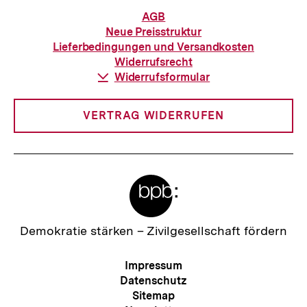
Informationen
AGB
zur
Neue Preisstruktur
Bestellung
Lieferbedingungen und Versandkosten
Widerrufsrecht
Download-
Widerrufsformular
Link:
VERTRAG WIDERRUFEN
Meta-
Links
Zur
Demokratie stärken –
Zivilgesellschaft fördern
Startseite
der
Meta-
Impressum
bpb
Navigation
Datenschutz
Sitemap