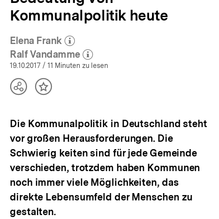
Kommunalpolitik heute
Elena Frank
(Mehr zum Autor)
öffnen
Ralf Vandamme
(Mehr zum Autor)
öffnen
19.10.2017
/ 11 Minuten zu lesen
Teilen
Inhalt
Optionen
merken
anzeigen
Die Kommunalpolitik in Deutschland steht
vor großen Herausforderungen. Die
Schwierig keiten sind für jede Gemeinde
verschieden, trotzdem haben Kommunen
noch immer viele Möglichkeiten, das
direkte Lebensumfeld der Menschen zu
gestalten.