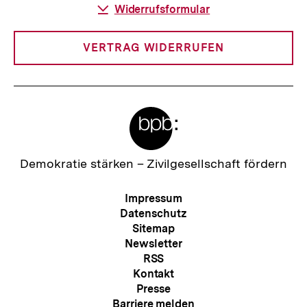
Download-
Widerrufsformular
Link:
VERTRAG WIDERRUFEN
Meta-
Links
Zur
Demokratie stärken –
Zivilgesellschaft fördern
Startseite
der
Meta-
Impressum
bpb
Navigation
Datenschutz
Sitemap
Newsletter
RSS
Kontakt
Presse
Barriere melden