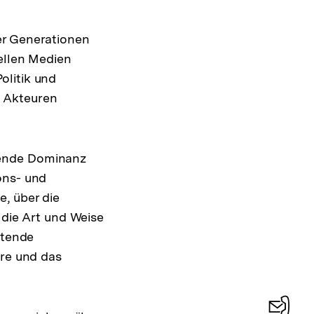
zeigen
er Generationen
ellen Medien
olitik und
n Akteuren
sende Dominanz
ons- und
, über die
 die Art und Weise
itende
hre und das