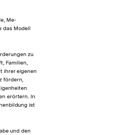
de, Me­
de das Modell
orderungen zu
t, Familien,
t ihrer eigenen
 fördern,
Eigenheiten
n erörtern. In
nenbildung ist
lhabe und den