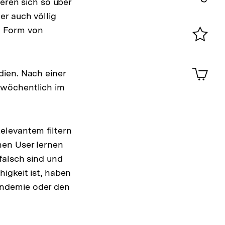
ieren sich so über
Konta
er auch völlig
0
n Form von
Merklist
ansehen
0
Artik
dien. Nach einer
im
 wöchentlich im
Shop-
Warenko
ansehen
elevantem filtern
nen User lernen
falsch sind und
igkeit ist, haben
andemie oder den