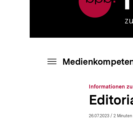
bpb.de
a
t
i
o
n
Medienkompetenz 
INHALTSNAVIGATION
ÖFFNEN
Informationen zu
Editori
26.07.2023
/ 2 Minuten