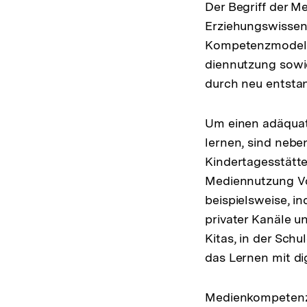
Der Begriff der 
Erziehungswissens
Kompetenzmodell,
diennutzung so­wi
durch neu entstan
Um einen adäquat
lernen, sind neben
Kindertagesstätte
Mediennutzung Vor
beispielsweise, i
privater Kanäle u
Kitas, in der Sch
das Lernen mit di
Medienkompetenz i