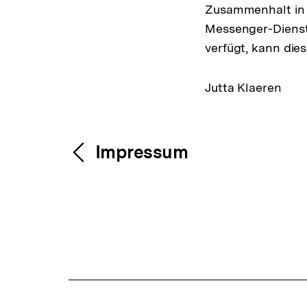
Zusammenhalt in 
Messenger-Dienst
verfügt, kann die
Jutta Klaeren
Fussnoten
Inhaltsnavigation
Inhaltsnavig
Impressum