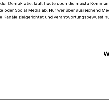
der Demokratie, läuft heute doch die meiste Kommuni
e oder Social Media ab. Nur wer über ausreichend M
se Kanäle zielgerichtet und verantwortungsbewusst nu
ation
W