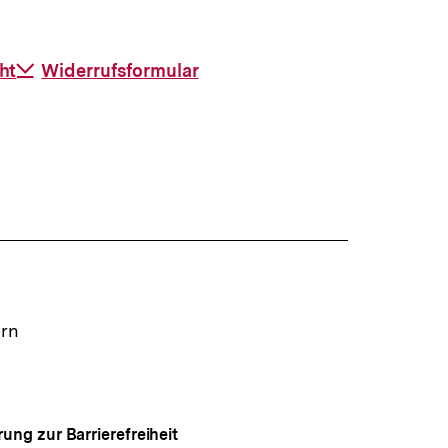
ht
Download-
Widerrufsformular
Link:
ern
rung zur Barrierefreiheit