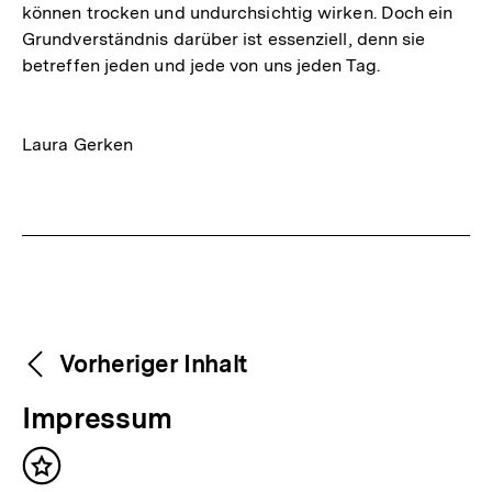
können trocken und undurchsichtig wirken. Doch ein
Grundverständnis darüber ist essenziell, denn sie
betreffen jeden und jede von uns jeden Tag.
Laura Gerken
Fussnoten
Weitere
Content-
Vorheriger Inhalt
Navigation
Inhalte
V
Impressum
o
Inhalt
r