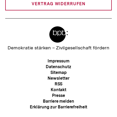
t
VERTRAG WIDERRUFEN
:
Meta-
Links
Zur
Demokratie stärken –
Zivilgesellschaft fördern
Startseite
der
Meta-
Impressum
bpb
Navigation
Datenschutz
Sitemap
Newsletter
RSS
Kontakt
Presse
Barriere melden
Erklärung zur Barrierefreiheit