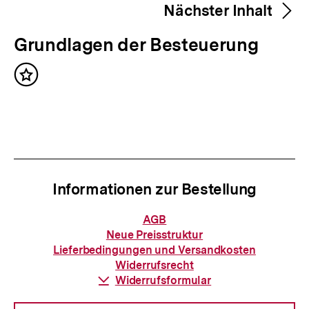
merken
Nächster Inhalt
h
e
N
Grundlagen der Besteuerung
r
ä
i
Inhalt
c
merken
g
h
e
s
r
t
I
e
n
Informationen zur Bestellung
r
h
I
Informationen
AGB
a
zur
n
Neue Preisstruktur
Bestellung
l
Lieferbedingungen und Versandkosten
h
Widerrufsrecht
t
a
Download-
Widerrufsformular
:
Link:
l