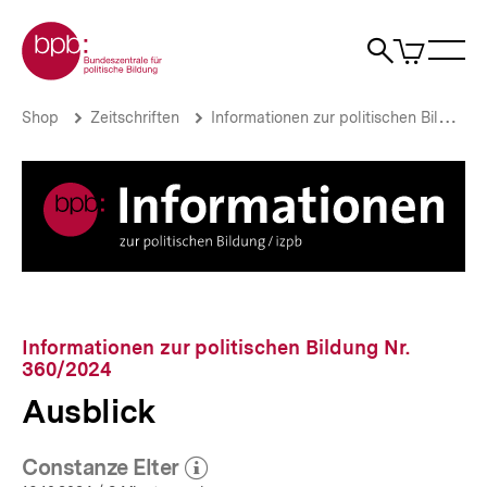
Direkt
Zur Startseite der bpb
zum
0
Artikel
Sho
Seiteninhalt
im
Naviga
Suche
springen
War
öffne
öffnen
öff
Pfadnavigation
Ausblick
Brotkrümelnavigation
Shop
Zeitschriften
Informationen zur politischen Bildung
|
bpb.de
Informationen zur politischen Bildung Nr.
360/2024
Ausblick
Constanze Elter
(Mehr zum Autor)