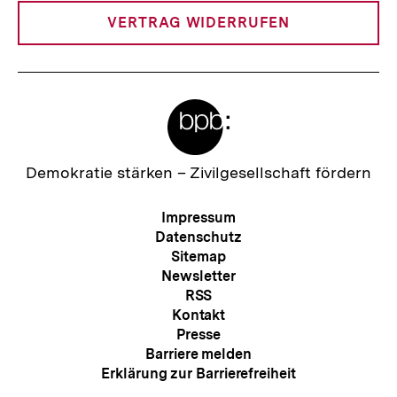
VERTRAG WIDERRUFEN
Meta-
Links
Zur
Demokratie stärken –
Zivilgesellschaft fördern
Startseite
der
Meta-
Impressum
bpb
Navigation
Datenschutz
Sitemap
Newsletter
RSS
Kontakt
Presse
Barriere melden
Erklärung zur Barrierefreiheit