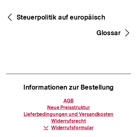
Fussnoten
Inhaltsnavigation
Inhaltsnavigation
Steuerpolitik auf europäisch
Glossar
Informationen zur Bestellung
Informationen
AGB
zur
Neue Preisstruktur
Bestellung
Lieferbedingungen und Versandkosten
Widerrufsrecht
Download-
Widerrufsformular
Link: