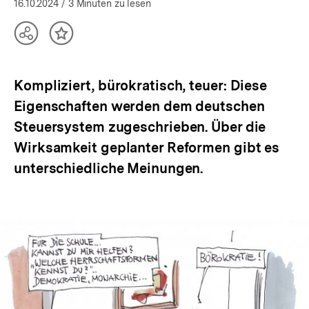
öffnen
16.10.2024
/ 3 Minuten zu lesen
Teilen
Inhalt
Optionen
merken
anzeigen
Kompliziert, bürokratisch, teuer: Diese
Eigenschaften werden dem deutschen
Steuersystem zugeschrieben. Über die
Wirksamkeit geplanter Reformen gibt es
unterschiedliche Meinungen.