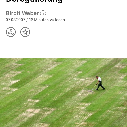
Birgit Weber
(Mehr zum Autor)
öffnen
07.03.2007
/ 16 Minuten zu lesen
Teilen
Inhalt
Optionen
merken
anzeigen