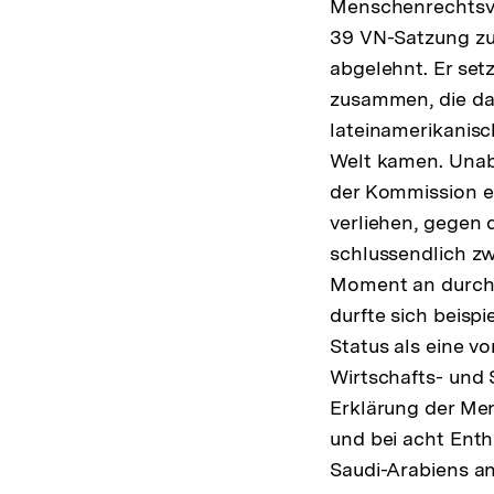
Menschenrechtsver
39 VN-Satzung zu
abgelehnt. Er set
zusammen, die da
lateinamerikanis
Welt kamen. Unab
der Kommission ei
verliehen, gegen d
schlussendlich z
Moment an durch 
durfte sich beispi
Status als eine 
Wirtschafts- und 
Erklärung der M
und bei acht Enth
Saudi-Arabiens a