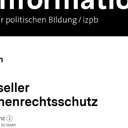
n
eller
enrechtsschutz
nz
 zum Autor)
öffnen
 zu lesen