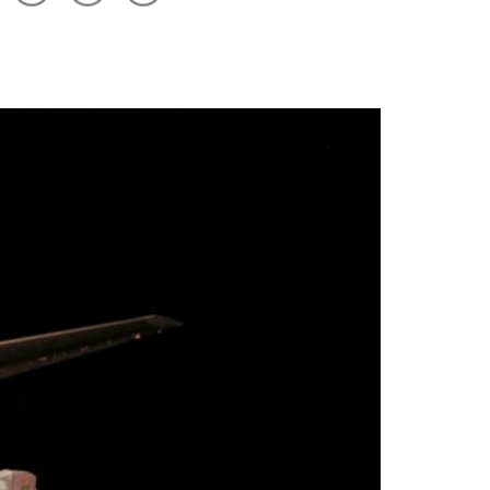
drucken
Optionen
merken
anzeigen