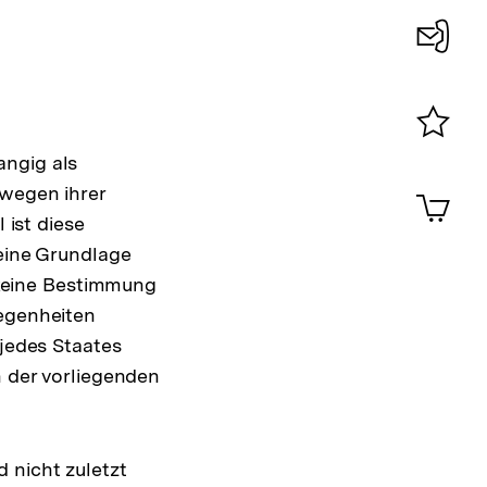
Konta
0
Merklist
angig als
ansehen
0
 wegen ihrer
Artik
im
 ist diese
Shop-
 eine Grundlage
Warenko
 "keine Bestimmung
ansehen
legenheiten
 jedes Staates
n der vorliegenden
 nicht zuletzt