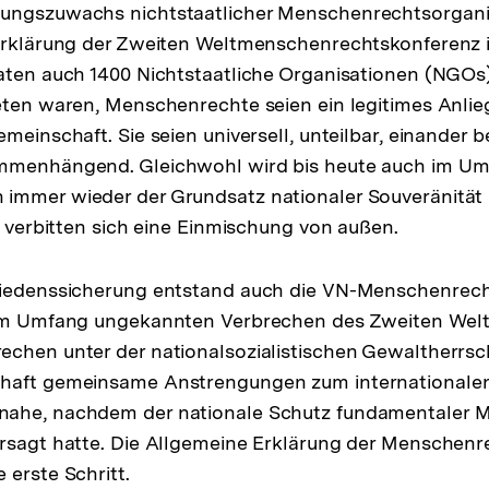
ungszuwachs nichtstaatlicher Menschenrechtsorganis
erklärung der Zweiten Weltmenschenrechtskonferenz i
aten auch 1400 Nichtstaatliche Organisationen (NGOs
eten waren, Menschenrechte seien ein legitimes Anlie
emeinschaft. Sie seien universell, unteilbar, einander
mmenhängend. Gleichwohl wird bis heute auch im U
immer wieder der Grundsatz nationaler Souveränität
en verbitten sich eine Einmischung von außen.
riedenssicherung entstand auch die VN-Menschenrecht
 im Umfang ungekannten Verbrechen des Zweiten Welt
chen unter der nationalsozialistischen Gewaltherrsch
haft gemeinsame Anstrengungen zum internationalen
ahe, nachdem der nationale Schutz fundamentaler 
rsagt hatte. Die Allgemeine Erklärung der Menschenr
 erste Schritt.