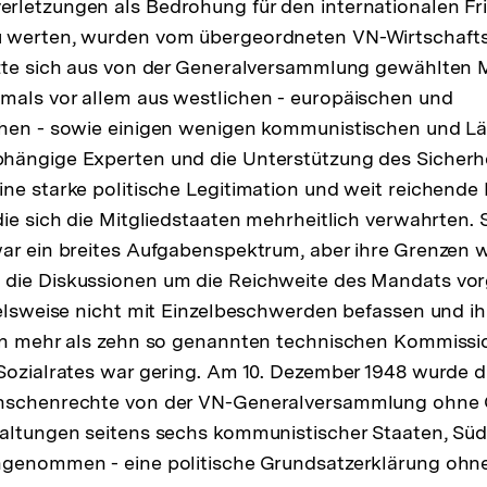
letzungen als Bedrohung für den internationalen Fri
 werten, wurden vom übergeordneten VN-Wirtschafts-
zte sich aus von der Generalversammlung gewählten M
mals vor allem aus westlichen - europäischen und
chen - sowie einigen wenigen kommunistischen und Lä
hängige Experten und die Unterstützung des Sicherhe
ne starke politische Legitimation und weit reichend
ie sich die Mitgliedstaaten mehrheitlich verwahrten. S
war ein breites Aufgabenspektrum, aber ihre Grenzen
die Diskussionen um die Reichweite des Mandats vorg
elsweise nicht mit Einzelbeschwerden befassen und ihr 
von mehr als zehn so genannten technischen Kommiss
Sozialrates war gering. Am 10. Dezember 1948 wurde d
enschenrechte von der VN-Generalversammlung ohn
altungen seitens sechs kommunistischer Staaten, Süd
ngenommen - eine politische Grundsatzerklärung ohne