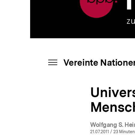
a
t
i
o
n
Vereinte Natione
INHALTSNAVIGATION
ÖFFNEN
Univers
Mensch
Wolfgang S. Hei
(Mehr
21.07.2011
/ 23 Minuten