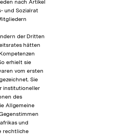
eden nach Artikel
 und Sozialrat
itgliedern
ndern der Dritten
itsrates hätten
e Kompetenzen
o erhielt sie
 waren vom ersten
ezeichnet. Sie
institutioneller
ionen des
ie Allgemeine
e Gegenstimmen
afrikas und
 rechtliche