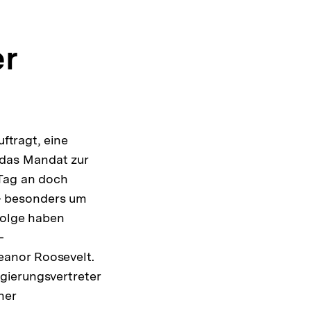
er
tragt, eine
 das Mandat zur
 Tag an doch
- besonders um
Folge haben
-
eanor Roosevelt.
gierungsvertreter
her