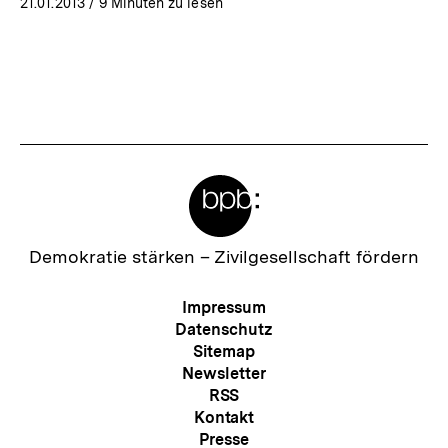
21.01.2013
/ 9 Minuten zu lesen
Meta-
Links
Zur
Demokratie stärken –
Zivilgesellschaft fördern
Startseite
der
Meta-
Impressum
bpb
Navigation
Datenschutz
Sitemap
Newsletter
RSS
Kontakt
Presse