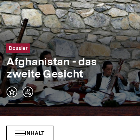
Dossier
Afghanistan - das
zweite Gesicht
Teilen
Optionen
anzeigen
INHALT
INHALTSNAVIGATION