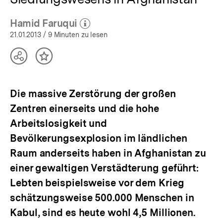
Hamid Faruqui
(Mehr zum Autor)
öffnen
21.01.2013
/ 9 Minuten zu lesen
Teilen
Inhalt
Optionen
merken
anzeigen
Die massive Zerstörung der großen
Zentren einerseits und die hohe
Arbeitslosigkeit und
Bevölkerungsexplosion im ländlichen
Raum anderseits haben in Afghanistan zu
einer gewaltigen Verstädterung geführt:
Lebten beispielsweise vor dem Krieg
schätzungsweise 500.000 Menschen in
Kabul, sind es heute wohl 4,5 Millionen.