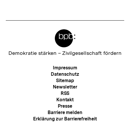
Meta-
Links
Zur
Demokratie stärken –
Zivilgesellschaft fördern
Startseite
der
Meta-
Impressum
bpb
Navigation
Datenschutz
Sitemap
Newsletter
RSS
Kontakt
Presse
Barriere melden
Erklärung zur Barrierefreiheit