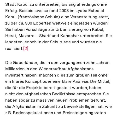
Stadt Kabul zu unterbreiten, bislang allerdings ohne
Erfolg. Beispielsweise fand 2003 im Lycée Esteqlal
Kabul (französische Schule) eine Veranstaltung statt,
zu der ca. 300 Experten weltweit eingeladen wurden.
Sie haben Vorschläge zur Urbanisierung von Kabul,
Herat, Mazar-e – Sharif und Kandahar unterbreitet. Sie
landeten jedoch in der Schublade und wurden nie
realisiert.
Zur
[2]
Auflösung
der
Die Geberländer, die in den vergangenen zehn Jahren
Fußnote
Milliarden in den Wiederaufbau Afghanistans
investiert haben, machten dies zum großen Teil ohne
ein klares Konzept oder eine klare Analyse. Die Mittel,
die für die Projekte bereit gestellt wurden, haben
nicht den afghanischen Bedürfnisse entsprochen. Sie
haben sogar zu massiven neuen Problemen geführt,
die Afghanistan in Zukunft zu bewerkstelligen hat, wie
z.B. Bodenspekulationen und Preissteigerungsraten.