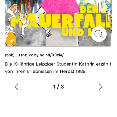
Zur
Zur
Galerieansicht
Gale
Zur
Gale
(bpb) Lizenz:
cc by-nc-nd/3.0/de/
Die 19-jährige Leipziger Studentin Kathrin erzählt
von ihren Erlebnissen im Herbst 1989.
1
/
3
Vorherigen
Nächs
Karussellinhalt
von
Inhalt
Inhalt
anzeigen
anzei