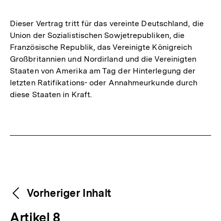
Dieser Vertrag tritt für das vereinte Deutschland, die
Union der Sozialistischen Sowjetrepubliken, die
Französische Republik, das Vereinigte Königreich
Großbritannien und Nordirland und die Vereinigten
Staaten von Amerika am Tag der Hinterlegung der
letzten Ratifikations- oder Annahmeurkunde durch
diese Staaten in Kraft.
Fussnoten
Weitere
Content-
Vorheriger Inhalt
Navigation
Inhalte
V
Artikel 8