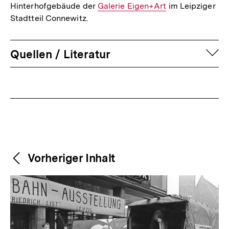
Hinterhofgebäude der
Link:
Interner
Galerie Eigen+Art
im Leipziger
Stadtteil Connewitz.
Link:
auf
Quellen / Literatur
Fussnoten
Weitere
Content-
Vorheriger Inhalt
Navigation
Inhalte