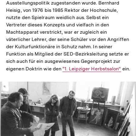
Ausstellungspolitik zugestanden wurde. Bernhard
Heisig, von 1976 bis 1985 Rektor der Hochschule,
nutzte den Spielraum weidlich aus. Selbst ein
Vertreter dieses Konzepts und vielfach in den
Machtapparat verstrickt, war er zugleich ein
väterlicher Lehrer, der seine Schüler vor den Angriffen
der Kulturfunktionäre in Schutz nahm. In seiner
Funktion als Mitglied der SED-Bezirksleitung setzte er
sich auch für ein ausgewiesenes Gegenprojekt zur
eigenen Doktrin wie den
Interner
"1. Leipziger Herbstsalon“
ein.
Link:
In
Lightbox