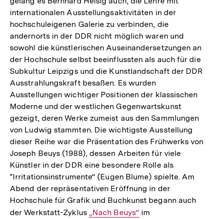
gelang es Bernhard Heisig auch, die Lehre mit
internationalen Ausstellungsaktivitäten in der
hochschuleigenen Galerie zu verbinden, die
andernorts in der DDR nicht möglich waren und
sowohl die künstlerischen Auseinandersetzungen an
der Hochschule selbst beeinflussten als auch für die
Subkultur Leipzigs und die Kunstlandschaft der DDR
Ausstrahlungskraft besaßen. Es wurden
Ausstellungen wichtiger Positionen der klassischen
Moderne und der westlichen Gegenwartskunst
gezeigt, deren Werke zumeist aus den Sammlungen
von Ludwig stammten. Die wichtigste Ausstellung
dieser Reihe war die Präsentation des Frühwerks von
Joseph Beuys (1988), dessen Arbeiten für viele
Künstler in der DDR eine besondere Rolle als
"Irritationsinstrumente“ (Eugen Blume) spielte. Am
Abend der repräsentativen Eröffnung in der
Hochschule für Grafik und Buchkunst begann auch
der Werkstatt-Zyklus
Interner
„Nach Beuys“
im