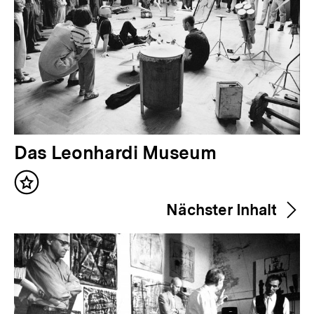
V
Das Leonhardi Museum
o
Inhalt
r
merken
Nächster Inhalt
h
e
r
i
g