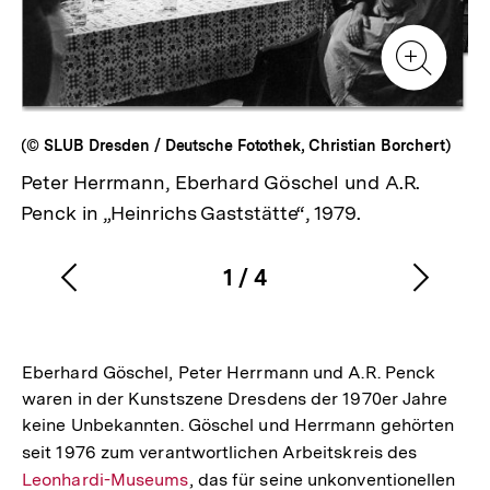
Zur
Zur
Galerieansicht
Gale
Zur
Gale
(© SLUB Dresden / Deutsche Fotothek, Christian Borchert)
Peter Herrmann, Eberhard Göschel und A.R.
Penck in „Heinrichs Gaststätte“, 1979.
1
/
4
Vorherigen
Nächs
Karussellinhalt
von
Inhalt
Inhalt
anzeigen
anzei
Eberhard Göschel, Peter Herrmann und A.R. Penck
waren in der Kunstszene Dresdens der 1970er Jahre
keine Unbekannten. Göschel und Herrmann gehörten
seit 1976 zum verantwortlichen Arbeitskreis des
Interner
Leonhardi-Museums
, das für seine unkonventionellen
Link: