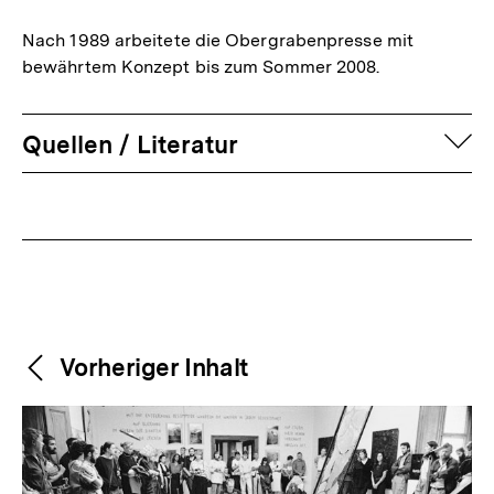
Nach 1989 arbeitete die Obergrabenpresse mit
bewährtem Konzept bis zum Sommer 2008.
auf
Quellen / Literatur
Fussnoten
Weitere
Content-
Vorheriger Inhalt
Navigation
Inhalte