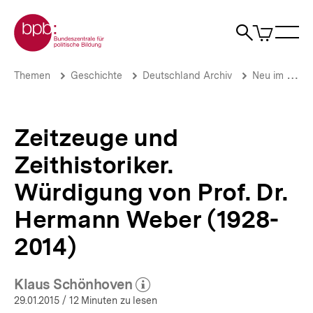
Direkt
Zur Startseite der bpb
zum
0
Artikel
Sho
Seiteninhalt
im
Naviga
Suche
springen
War
öffne
öffnen
öff
Pfadnavigation
Zeitzeuge
Brotkrümelnavigation
Themen
Geschichte
Deutschland Archiv
Neu im DA
und
Zeithistoriker.
Würdigung
von
Zeitzeuge und
Prof.
Dr.
Zeithistoriker.
Hermann
Weber
Würdigung von Prof. Dr.
(1928-
2014)
Hermann Weber (1928-
|
2014)
Neue
Beiträge
im
DA
Klaus Schönhoven
(Mehr zum Autor)
|
öffnen
29.01.2015
/ 12 Minuten zu lesen
bpb.de