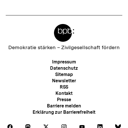
I
n
h
Meta-
a
Links
l
t
Zur
Demokratie stärken –
Zivilgesellschaft fördern
Startseite
:
der
Meta-
Impressum
bpb
Navigation
Datenschutz
Sitemap
Newsletter
RSS
Kontakt
Presse
Barriere melden
Erklärung zur Barrierefreiheit
Auf
Auf
Auf
Auf
Auf
Auf
Au