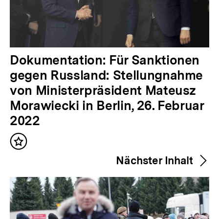
V
Dokumentation: Für Sanktionen
o
gegen Russland: Stellungnahme
r
von Ministerpräsident Mateusz
h
Morawiecki in Berlin, 26. Februar
e
2022
r
Inhalt
i
merken
Nächster Inhalt
g
e
r
I