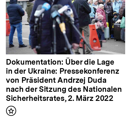
n
h
a
l
t
:
N
Dokumentation: Über die Lage
ä
in der Ukraine: Pressekonferenz
c
von Präsident Andrzej Duda
h
nach der Sitzung des Nationalen
s
Sicherheitsrates, 2. März 2022
t
Inhalt
e
merken
r