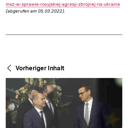
msz-w-sprawie-rosyjskiej-agresji-zbrojnej-na-ukraine
Link:
(abgerufen am 05.03.2022).
Fussnoten
Weitere
Content-
Vorheriger Inhalt
Navigation
Inhalte