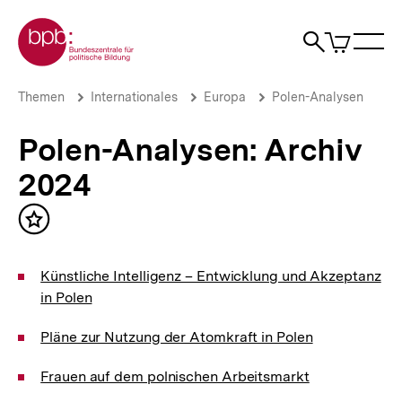
Direkt
Zur Startseite der bpb
zum
0
Artikel
Sho
Seiteninhalt
im
Naviga
Suche
springen
War
öffne
öffnen
öff
Pfadnavigation
Polen-
Brotkrümelnavigation
Themen
Internationales
Europa
Polen-Analysen
Analysen:
Archiv
Polen-Analysen: Archiv
2024
|
2024
Polen-
Analysen
|
Inhalt
bpb.de
merken
Künstliche Intelligenz – Entwicklung und Akzeptanz
in Polen
Pläne zur Nutzung der Atomkraft in Polen
Frauen auf dem polnischen Arbeitsmarkt