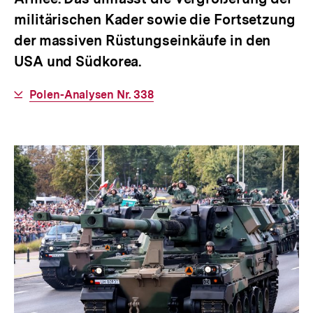
militärischen Kader sowie die Fortsetzung
der massiven Rüstungseinkäufe in den
USA und Südkorea.
Interner
Polen-Analysen Nr. 338
Link: