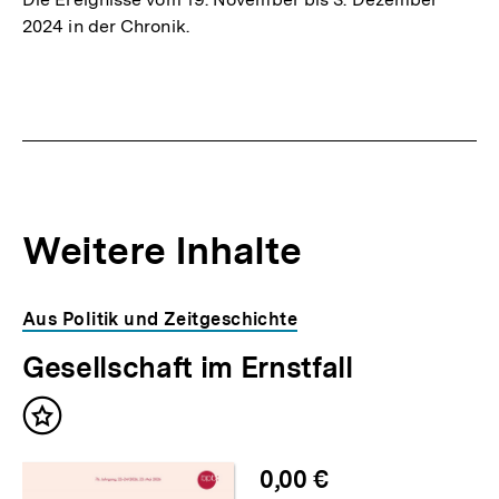
2024 in der Chronik.
Weitere Inhalte
Inhaltskarousell
Inhaltskarussell
Aus Politik und Zeitgeschichte
für
überspringen
Gesellschaft im Ernstfall
weitere
Inhalte
Inhalt
merken
0,00 €