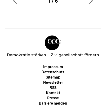
1
/
6
Vorherigen
Nächs
Karussellinhalt
von
Inhalt
Inhalt
anzeigen
anzei
Meta-
Links
Zur
Demokratie stärken –
Zivilgesellschaft fördern
Startseite
der
Meta-
Impressum
bpb
Navigation
Datenschutz
Sitemap
Newsletter
RSS
Kontakt
Presse
Barriere melden