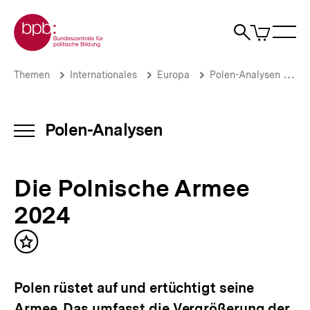
Direkt
Zur Startseite der bpb
zum
0
Artikel
Sho
Seiteninhalt
im
Naviga
Suche
springen
War
öffne
öffnen
öff
Pfadnavigation
Die
Brotkrümelnavigation
Themen
Internationales
Europa
Polen-Analysen
Po
Polnische
Armee
2024
|
Polen-Analysen
INHALTSNAVIGATION
Polen-
ÖFFNEN
Analysen
|
Die Polnische Armee
bpb.de
2024
Inhalt
merken
Polen rüstet auf und ertüchtigt seine
Armee. Das umfasst die Vergrößerung der