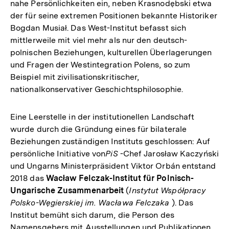
nahe Persönlichkeiten ein, neben Krasnodębski etwa
der für seine extremen Positionen bekannte Historiker
Bogdan Musiał. Das West-Institut befasst sich
mittlerweile mit viel mehr als nur den deutsch-
polnischen Beziehungen, kulturellen Überlagerungen
und Fragen der Westintegration Polens, so zum
Beispiel mit zivilisationskritischer,
nationalkonservativer Geschichtsphilosophie.
Eine Leerstelle in der institutionellen Landschaft
wurde durch die Gründung eines für bilaterale
Beziehungen zuständigen Instituts geschlossen: Auf
persönliche Initiative von
PiS
-Chef Jarosław Kaczyński
und Ungarns Ministerpräsident Viktor Orbán entstand
2018 das
Wacław Felczak-Institut für Polnisch-
Ungarische Zusammenarbeit
(
Instytut Współpracy
Polsko-Węgierskiej im. Wacława Felczaka
). Das
Institut bemüht sich darum, die Person des
Namensgebers mit Ausstellungen und Publikationen