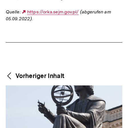
Quelle:
Externer
https://orka.sejm.gov.pl/
(abgerufen am
05.09.2022).
Link:
Fussnoten
Weitere
Content-
Vorheriger Inhalt
Navigation
Inhalte