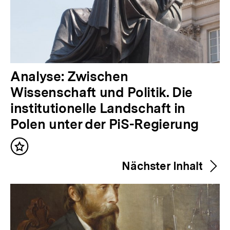
V
Analyse: Zwischen
o
Wissenschaft und Politik. Die
r
institutionelle Landschaft in
h
Polen unter der PiS-Regierung
e
Inhalt
r
merken
Nächster Inhalt
i
g
e
r