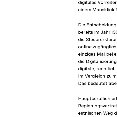
digitales Vorreit
einem Mausklick f
Die Entscheidung,
bereits im Jahr 1
die Steuererkläru
online zugänglich
einziges Mal bei 
die Digitalisierun
digitale, rechtlic
Im Vergleich zu m
Das bedeutet aber
Hauptberuflich arb
Regierungsvertre
estnischen Weg de