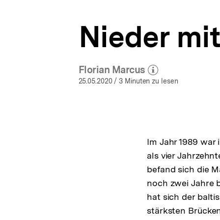
Change
a
1989-
t
1991
Nieder mit
i
|
o
bpb.de
n
Florian Marcus
(Mehr zum Autor)
öffnen
25.05.2020
/ 3 Minuten zu lesen
Im Jahr 1989 war 
als vier Jahrzehn
befand sich die M
noch zwei Jahre b
hat sich der balt
stärksten Brücken 