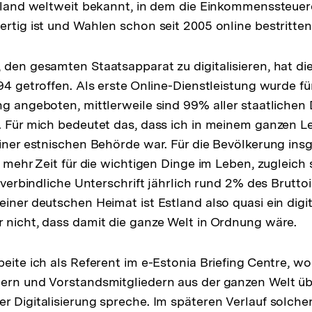
erland weltweit bekannt, in dem die Einkommenssteuer
ertig ist und Wahlen schon seit 2005 online bestritt
 den gesamten Staatsapparat zu digitalisieren, hat di
994 getroffen. Als erste Online-Dienstleistung wurde fü
ng angeboten, mittlerweile sind 99% aller staatlichen
. Für mich bedeutet das, dass ich in meinem ganzen L
einer estnischen Behörde war. Für die Bevölkerung in
g mehr Zeit für die wichtigen Dinge im Leben, zugleich s
h verbindliche Unterschrift jährlich rund 2% des Brutt
einer deutschen Heimat ist Estland also quasi ein dig
 nicht, dass damit die ganze Welt in Ordnung wäre.
eite ich als Referent im e-Estonia Briefing Centre, wo
tern und Vorstandsmitgliedern aus der ganzen Welt ü
r Digitalisierung spreche. Im späteren Verlauf solche