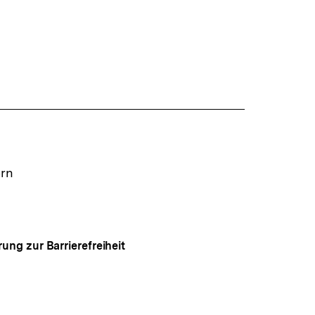
ern
rung zur Barrierefreiheit
Auf
gen