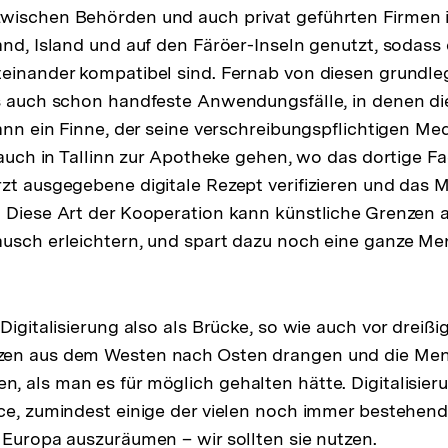
wischen Behörden und auch privat geführten Firmen i
and, Island und auf den Färöer-Inseln genutzt, sodass
teinander kompatibel sind. Fernab von diesen grundl
es auch schon handfeste Anwendungsfälle, in denen d
kann ein Finne, der seine verschreibungspflichtigen Me
, auch in Tallinn zur Apotheke gehen, wo das dortige 
zt ausgegebene digitale Rezept verifizieren und das
 Diese Art der Kooperation kann künstliche Grenzen 
usch erleichtern, und spart dazu noch eine ganze Me
Digitalisierung also als Brücke, so wie auch vor dreißi
zen aus dem Westen nach Osten drangen und die Me
 als man es für möglich gehalten hätte. Digitalisier
ce, zumindest einige der vielen noch immer bestehen
 Europa auszuräumen – wir sollten sie nutzen.