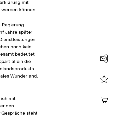
erklärung mit
en werden können.
e Regierung
nf Jahre später
 Dienstleistungen
eben noch kein
sgesamt bedeutet
part allein die
Konta
oinlandsprodukts.
0
itales Wunderland.
Merklist
ansehen
0
Artik
 ich mit
im
ber den
Shop-
r Gespräche steht
Warenko