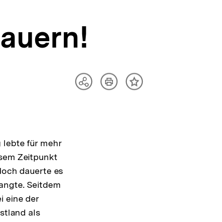
Mauern!
Artikel
Teilen
Inhalt
drucken
Optionen
merken
anzeigen
 lebte für mehr
esem Zeitpunkt
edoch dauerte es
langte. Seitdem
i eine der
stland als