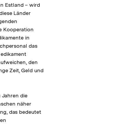
n Estland – wird
 diese Länder
egenden
ie Kooperation
dikamente in
Fachpersonal das
 Medikament
aufweichen, den
nge Zeit, Geld und
g Jahren die
nschen näher
ung, das bedeutet
den