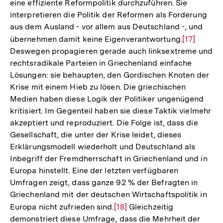
eine effiziente Reformpolitik durchzuführen. Sie
interpretieren die Politik der Reformen als Forderung
aus dem Ausland - vor allem aus Deutschland -, und
übernehmen damit keine Eigenverantwortung.
Zur
[17]
Deswegen propagieren gerade auch linksextreme und
Auflösung
rechtsradikale Parteien in Griechenland einfache
der
Lösungen: sie behaupten, den Gordischen Knoten der
Fußnote
Krise mit einem Hieb zu lösen. Die griechischen
Medien haben diese Logik der Politiker ungenügend
kritisiert. Im Gegenteil haben sie diese Taktik vielmehr
akzeptiert und reproduziert. Die Folge ist, dass die
Gesellschaft, die unter der Krise leidet, dieses
Erklärungsmodell wiederholt und Deutschland als
Inbegriff der Fremdherrschaft in Griechenland und in
Europa hinstellt. Eine der letzten verfügbaren
Umfragen zeigt, dass ganze 92 % der Befragten in
Griechenland mit der deutschen Wirtschaftspolitik in
Europa nicht zufrieden sind.
Zur
[18]
Gleichzeitig
demonstriert diese Umfrage, dass die Mehrheit der
Auflösung