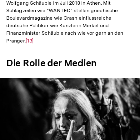
Wolfgang Schäuble im Juli 2013 in Athen. Mit
Schlagzeilen wie "WANTED" stellen griechische
Boulevardmagazine wie Crash einflussreiche
deutsche Politiker wie Kanzlerin Merkel und
Finanzminister Schäuble nach wie vor gern an den
Pranger.
Zur
[13]
Auflösung
der
Die Rolle der Medien
Fußnote
In
Lightbox
öffnen