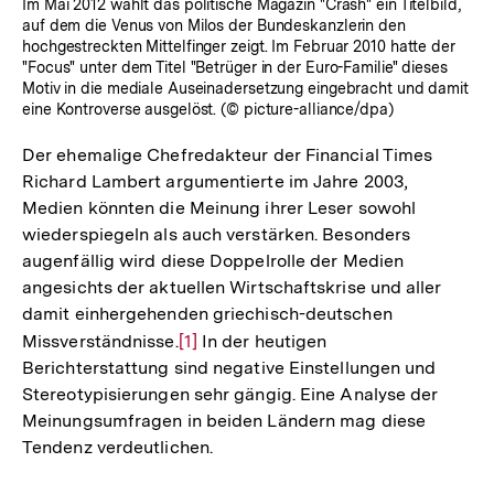
Im Mai 2012 wählt das politische Magazin "Crash" ein Titelbild,
auf dem die Venus von Milos der Bundeskanzlerin den
hochgestreckten Mittelfinger zeigt. Im Februar 2010 hatte der
"Focus" unter dem Titel "Betrüger in der Euro-Familie" dieses
Motiv in die mediale Auseinadersetzung eingebracht und damit
eine Kontroverse ausgelöst. (© picture-alliance/dpa)
Der ehemalige Chefredakteur der Financial Times
Richard Lambert argumentierte im Jahre 2003,
Medien könnten die Meinung ihrer Leser sowohl
wiederspiegeln als auch verstärken. Besonders
augenfällig wird diese Doppelrolle der Medien
angesichts der aktuellen Wirtschaftskrise und aller
damit einhergehenden griechisch-deutschen
Missverständnisse.
Zur
[1]
In der heutigen
Berichterstattung sind negative Einstellungen und
Auflösung
Stereotypisierungen sehr gängig. Eine Analyse der
der
Meinungsumfragen in beiden Ländern mag diese
Fußnote
Tendenz verdeutlichen.