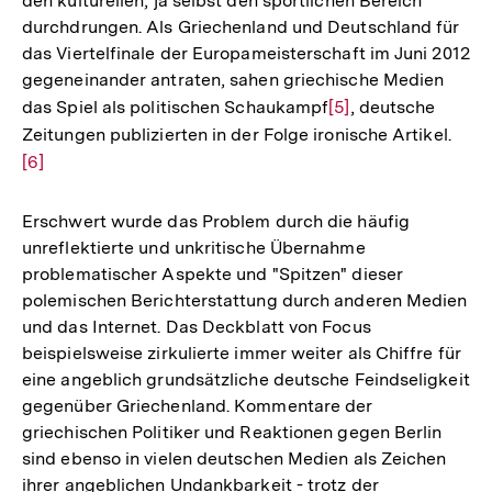
den kulturellen, ja selbst den sportlichen Bereich
durchdrungen. Als Griechenland und Deutschland für
das Viertelfinale der Europameisterschaft im Juni 2012
gegeneinander antraten, sahen griechische Medien
das Spiel als politischen Schaukampf
Zur
[5]
, deutsche
Zeitungen publizierten in der Folge ironische Artikel.
Auflösung
Zur
[6]
der
Aufl
Fußnote
der
Fußn
Erschwert wurde das Problem durch die häufig
unreflektierte und unkritische Übernahme
problematischer Aspekte und "Spitzen" dieser
polemischen Berichterstattung durch anderen Medien
und das Internet. Das Deckblatt von Focus
beispielsweise zirkulierte immer weiter als Chiffre für
eine angeblich grundsätzliche deutsche Feindseligkeit
gegenüber Griechenland. Kommentare der
griechischen Politiker und Reaktionen gegen Berlin
sind ebenso in vielen deutschen Medien als Zeichen
ihrer angeblichen Undankbarkeit - trotz der