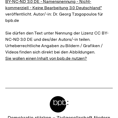
BY-NC-ND 3.0 DE - Namensnennung - Nicht-
kommerziell - Keine Bearbeitung 3.0 Deutschland"
veröffentlicht. Autor/-in: Dr. Georg Tzogopoulos für
bpb.de
Sie dürfen den Text unter Nennung der Lizenz CC BY-
NC-ND 3.0 DE und des/der Autors/-in teilen.
Urheberrechtliche Angaben zu Bildern / Grafiken /
Videos finden sich direkt bei den Abbildungen.
Sie wollen einen Inhalt von bpb.de nutzen?
Meta-
Links
Zur
Demokratie stärken –
Zivilgesellschaft fördern