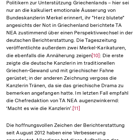
Politikern zur Unterstützung Griechenlands – hier sei
nur an die kalkuliert emotionale Äusserung von
Bundeskanzlerin Merkel erinnert, ihr "Herz blutete"
angesichts der Not in Griechenland berichtete TA
NEA zustimmend über einen Perspektivwechsel in der
deutschen Berichterstattung. Die Tageszeitung
veröffentlichte außerdem zwei Merkel-Karikaturen,
die ebenfalls die Annäherung zeigen
Zur
[10]
: Die erste
zeigte die deutsche Kanzlerin im traditionellen
Auflösung
Griechen-Gewand und mit griechischer Fahne
der
gerüstet; in der anderen Zeichnung vergoss die
Fußnote
Kanzlerin Tränen, da sie das griechische Drama zu
bemerken angefangen hatte. Im letzten Fall empfahl
die Chefredaktion von TA NEA augenzwinkernd:
‘Macht es wie die Kanzlerin’.
Zur
[11]
Auflösung
der
Die hoffnungsvollen Zeichen der Berichterstattung
Fußnote
seit August 2012 haben eine Verbesserung