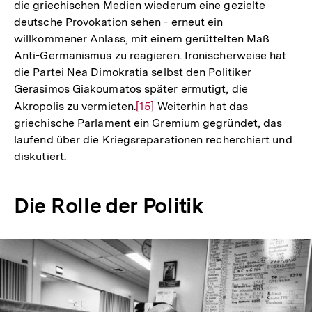
die griechischen Medien wiederum eine gezielte
Fußnote
deutsche Provokation sehen - erneut ein
willkommener Anlass, mit einem gerüttelten Maß
Anti-Germanismus zu reagieren. Ironischerweise hat
die Partei Nea Dimokratia selbst den Politiker
Gerasimos Giakoumatos später ermutigt, die
Akropolis zu vermieten.
Zur
[15]
Weiterhin hat das
griechische Parlament ein Gremium gegründet, das
Auflösung
laufend über die Kriegsreparationen recherchiert und
der
diskutiert.
Fußnote
Die Rolle der Politik