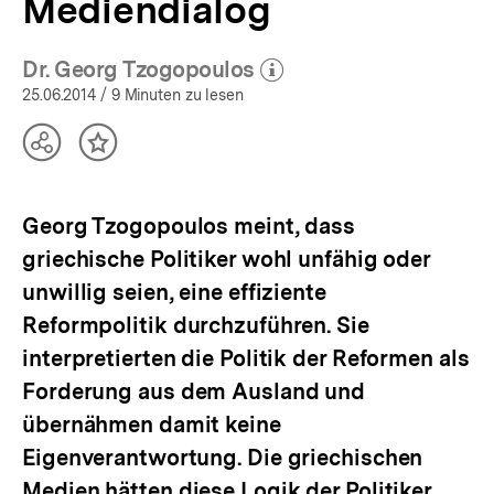
Mediendialog
Dr. Georg Tzogopoulos
(Mehr zum Autor)
öffnen
25.06.2014
/ 9 Minuten zu lesen
Teilen
Inhalt
Optionen
merken
anzeigen
Georg Tzogopoulos meint, dass
griechische Politiker wohl unfähig oder
unwillig seien, eine effiziente
Reformpolitik durchzuführen. Sie
interpretierten die Politik der Reformen als
Forderung aus dem Ausland und
übernähmen damit keine
Eigenverantwortung. Die griechischen
Medien hätten diese Logik der Politiker