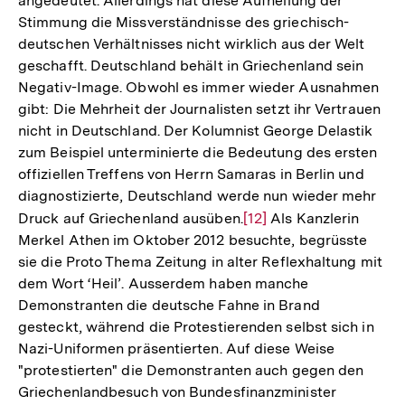
angedeutet. Allerdings hat diese Aufhellung der
Stimmung die Missverständnisse des griechisch-
deutschen Verhältnisses nicht wirklich aus der Welt
geschafft. Deutschland behält in Griechenland sein
Negativ-Image. Obwohl es immer wieder Ausnahmen
gibt: Die Mehrheit der Journalisten setzt ihr Vertrauen
nicht in Deutschland. Der Kolumnist George Delastik
zum Beispiel unterminierte die Bedeutung des ersten
offiziellen Treffens von Herrn Samaras in Berlin und
diagnostizierte, Deutschland werde nun wieder mehr
Druck auf Griechenland ausüben.
Zur
[12]
Als Kanzlerin
Merkel Athen im Oktober 2012 besuchte, begrüsste
Auflösung
sie die Proto Thema Zeitung in alter Reflexhaltung mit
der
dem Wort ‘Heil’. Ausserdem haben manche
Fußnote
Demonstranten die deutsche Fahne in Brand
gesteckt, während die Protestierenden selbst sich in
Nazi-Uniformen präsentierten. Auf diese Weise
"protestierten" die Demonstranten auch gegen den
Griechenlandbesuch von Bundesfinanzminister