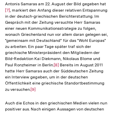
Antonis Samaras am 22. August der Bild gegeben hat
Zur
[7]
, markiert den Anfang dieser relativen Entspannung
Auf
in der deutsch-griechischen Berichterstattung. Im
der
Gespräch mit der Zeitung versuchte Herr Samaras
Fuß
einer neuen Kommunikationsstrategie zu folgen,
wonach Griechenland nun vor allem daran gelegen sei,
"gemeinsam mit Deutschland" für das "Wohl Europas"
zu arbeiten. Ein paar Tage später traf sich der
griechische Ministerpräsident den Mitgliedern der
Bild-Redaktion Kai Diekmann, Nikolaus Blome und
Paul Ronzheimer in Berlin.
Zur
[8]
Bereits im August 2011
hatte Herr Samaras auch der Süddeutschen Zeitung
Auflösung
ein Interview gegeben, um in der deutschen
der
Öffentlichkeit eine griechische Standortbestimmung
Fußnote
zu versuchen.
Zur
[9]
Auflösung
der
Auch die Echos in den griechischen Medien vielen nun
Fußnote
positiver aus. Nach einigen Aussagen von deutschen