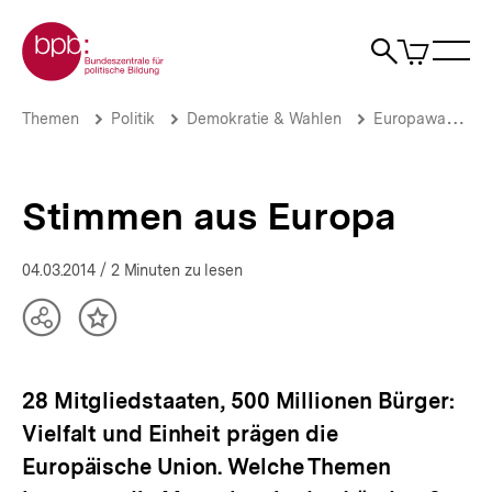
Direkt
Zur Startseite der bpb
zum
0
Artikel
Sho
Seiteninhalt
im
Naviga
Suche
springen
War
öffne
öffnen
öff
Pfadnavigation
Stimmen
Brotkrümelnavigation
Themen
Politik
Demokratie & Wahlen
Europawahlen
aus
Europa
|
Themen
Stimmen aus Europa
|
bpb.de
04.03.2014
/ 2 Minuten zu lesen
Teilen
Inhalt
Optionen
merken
anzeigen
28 Mitgliedstaaten, 500 Millionen Bürger:
Vielfalt und Einheit prägen die
Europäische Union. Welche Themen