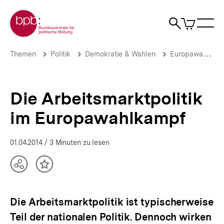
Direkt
Zur Startseite der bpb
zum
0
Artikel
Sho
Seiteninhalt
im
Naviga
Suche
springen
War
öffne
öffnen
öff
Pfadnavigation
Die
Brotkrümelnavigation
Themen
Politik
Demokratie & Wahlen
Europawahlen
Arbeitsmarktpolitik
im
Europawahlkampf
|
Die Arbeitsmarktpolitik
Themen
|
im Europawahlkampf
bpb.de
01.04.2014
/ 3 Minuten zu lesen
Teilen
Inhalt
Optionen
merken
anzeigen
Die Arbeitsmarktpolitik ist typischerweise
Teil der nationalen Politik. Dennoch wirken