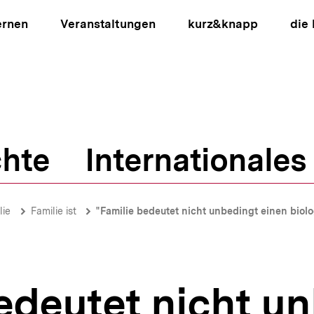
ernen
Veranstaltungen
kurz&knapp
die
hte
Internationales
ion
lie
Familie ist
"Familie bedeutet nicht unbedingt einen bi
edeutet nicht u