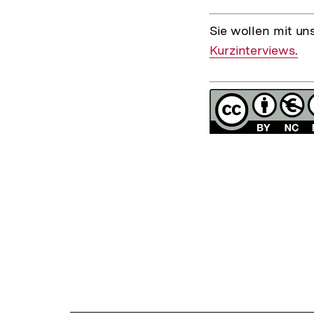
Sie wollen mit un
Kurzinterviews.
Fussnoten
Lizenz