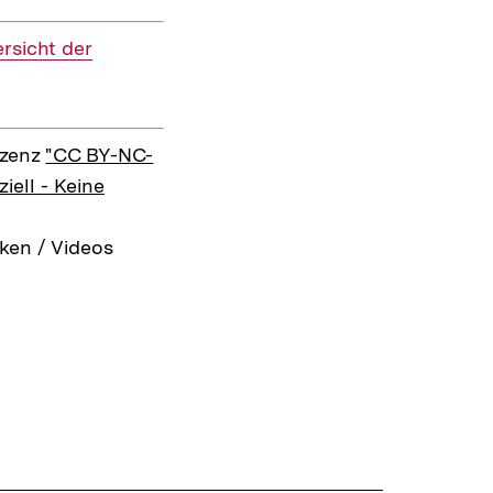
rsicht der
izenz
"CC BY-NC-
ell - Keine
ken / Videos