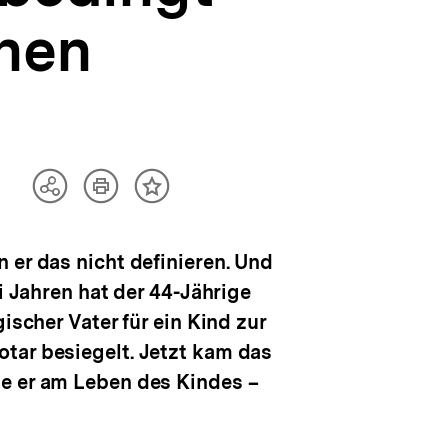
chen
Artikel
Teilen
Inhalt
drucken
Optionen
merken
anzeigen
 er das nicht definieren. Und
i Jahren hat der 44-Jährige
ischer Vater für ein Kind zur
tar besiegelt. Jetzt kam das
de er am Leben des Kindes –