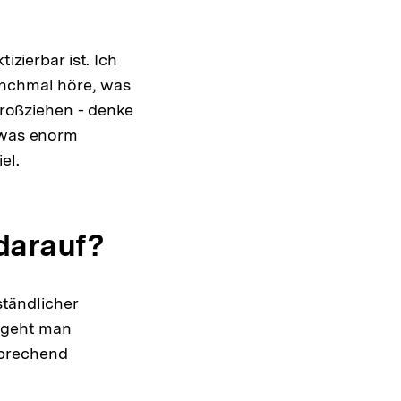
izierbar ist. Ich
anchmal höre, was
 großziehen - denke
etwas enorm
el.
 darauf?
ständlicher
e geht man
sprechend