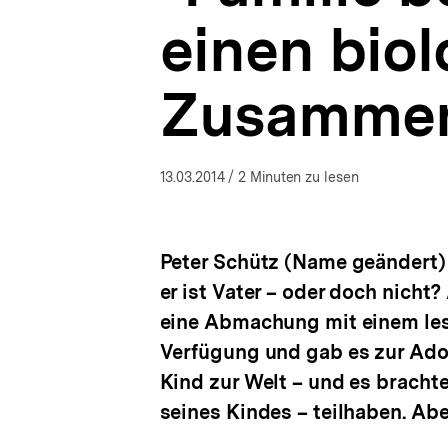
Themen
a
|
einen bio
t
bpb.de
i
o
Zusamme
n
13.03.2014
/ 2 Minuten zu lesen
Peter Schütz (Name geändert) i
er ist Vater – oder doch nicht
eine Abmachung mit einem lesbi
Verfügung und gab es zur Adop
Kind zur Welt – und es bracht
seines Kindes – teilhaben. Abe