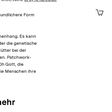
Merklist
ansehen
0
Artik
im
reundlichere Form
Shop-
Warenko
ansehen
mmenhang. Es kann
der die genetische
tter bei der
en. Patchwork-
Oh Gott, die
die Menschen ihre
mehr