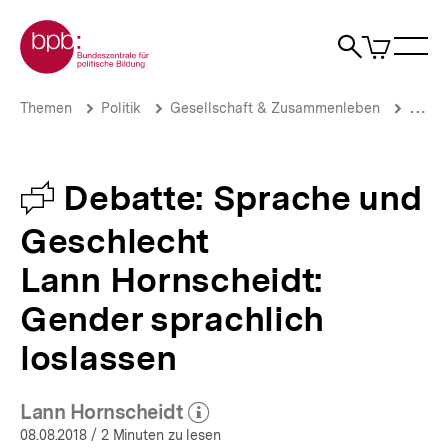
Direkt
Zur Startseite der bpb
zum
0
Artikel
Sho
Seiteninhalt
im
Naviga
Suche
springen
War
öffne
öffnen
öff
Pfadnavigation
Lann
Brotkrümelnavigation
Themen
Politik
Gesellschaft & Zusammenleben
Gende
Hornscheidt:
Gender
sprachlich
loslassen
Debatte
Debatte: Sprache und
|
Debatte:
Geschlecht
Sprache
und
Lann Hornscheidt:
Geschlecht
|
Gender sprachlich
bpb.de
loslassen
Lann Hornscheidt
(Mehr zum Autor)
öffnen
08.08.2018
/ 2 Minuten zu lesen