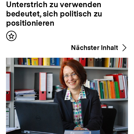
o
Unterstrich zu verwenden
r
bedeutet, sich politisch zu
h
positionieren
e
Inhalt
r
merken
Nächster Inhalt
i
g
e
r
I
n
h
a
l