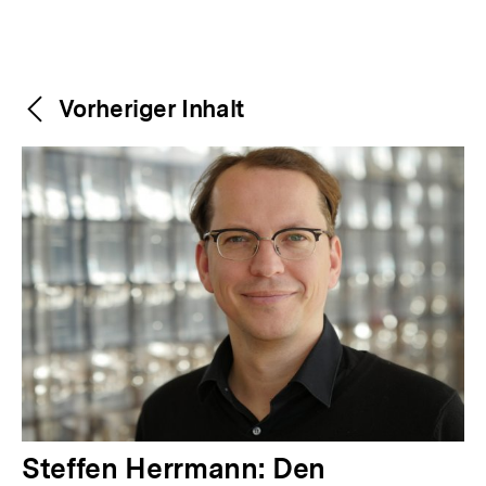
Weitere
Content-
Vorheriger Inhalt
Navigation
Inhalte
V
Steffen Herrmann: Den