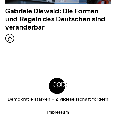
t
:
N
Gabriele Diewald: Die Formen
ä
und Regeln des Deutschen sind
c
veränderbar
h
Inhalt
s
merken
t
e
r
I
Meta-
n
Links
h
a
Zur
Demokratie stärken –
Zivilgesellschaft fördern
Startseite
l
der
Meta-
Impressum
t
bpb