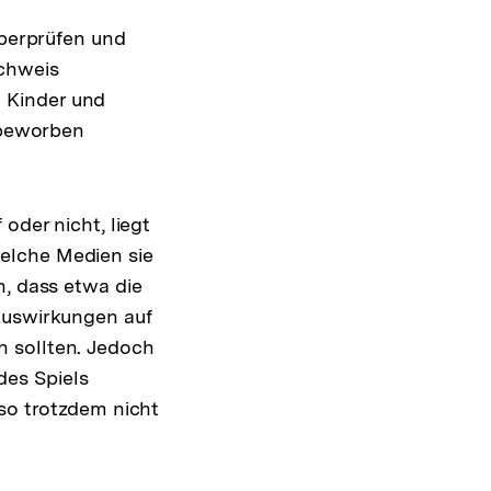
überprüfen und
achweis
 Kinder und
t beworben
oder nicht, liegt
elche Medien sie
n, dass etwa die
 Auswirkungen auf
n sollten. Jedoch
des Spiels
lso trotzdem nicht