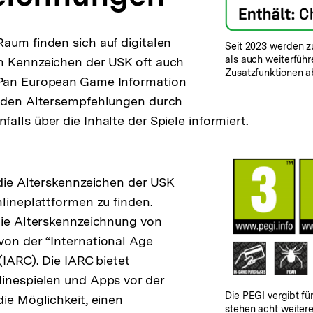
aum finden sich auf digitalen
Seit 2023 werden z
als auch weiterführ
n Kennzeichen der USK oft auch
Zusatzfunktionen a
Pan European Game Information
n den Altersempfehlungen durch
lls über die Inhalte der Spiele informiert.
 die Alterskennzeichen der USK
nlineplattformen zu finden.
die Alterskennzeichnung von
on der “International Age
(IARC). Die IARC bietet
inespielen und Apps vor der
Die PEGI vergibt fü
die Möglichkeit, einen
stehen acht weiter