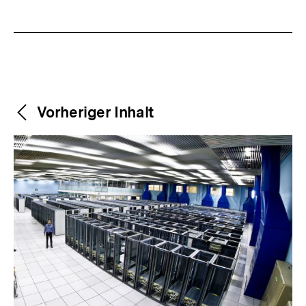
Weitere
Content-
Vorheriger Inhalt
Navigation
Inhalte