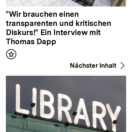
V
"Wir brauchen einen
o
transparenten und kritischen
r
Diskurs!" Ein Interview mit
h
Thomas Dapp
e
Inhalt
r
merken
Nächster Inhalt
i
g
e
r
I
n
h