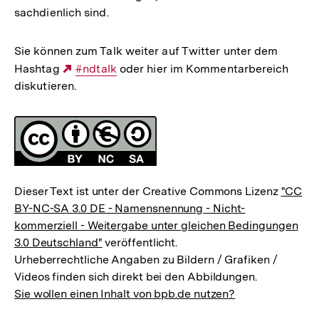
sachdienlich sind.
Sie können zum Talk weiter auf Twitter unter dem
Hashtag
Externer
#ndtalk
oder hier im Kommentarbereich
diskutieren.
Link:
Fussnoten
Lizenz
Dieser Text ist unter der Creative Commons Lizenz
"CC
BY-NC-SA 3.0 DE - Namensnennung - Nicht-
kommerziell - Weitergabe unter gleichen Bedingungen
3.0 Deutschland"
veröffentlicht.
Urheberrechtliche Angaben zu Bildern / Grafiken /
Videos finden sich direkt bei den Abbildungen.
Sie wollen einen Inhalt von bpb.de nutzen?