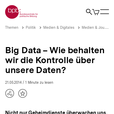
Direkt
Zur Startseite der bpb
zum
0
Artikel
Sho
Seiteninhalt
im
Naviga
Suche
springen
War
öffne
öffnen
öff
Pfadnavigation
Big
Brotkrümelnavigation
Themen
Politik
Medien & Digitales
Medien & Journalismus
Data
–
Wie
behalten
Big Data – Wie behalten
wir
die
wir die Kontrolle über
Kontrolle
über
unsere Daten?
unsere
Daten?
|
21.05.2014
/ 1 Minute zu lesen
Open
&
Teilen
Inhalt
Big
Optionen
merken
Data
anzeigen
|
Nicht nur Geheimdienste überwachen uns,
bpb.de