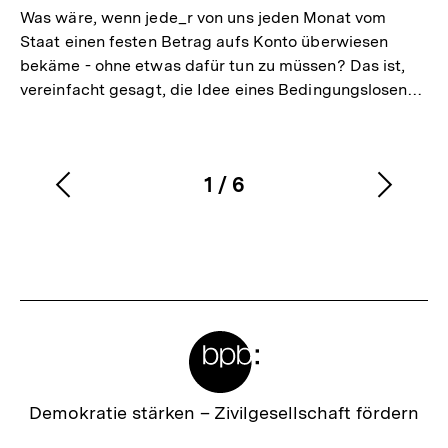
Was wäre, wenn jede_r von uns jeden Monat vom
Staat einen festen Betrag aufs Konto überwiesen
bekäme - ohne etwas dafür tun zu müssen? Das ist,
vereinfacht gesagt, die Idee eines Bedingungslosen…
1
/
6
Vorherigen
Nächs
Karussellinhalt
von
Inhalt
Inhalt
anzeigen
anzei
Meta-
Links
Zur
Demokratie stärken –
Zivilgesellschaft fördern
Startseite