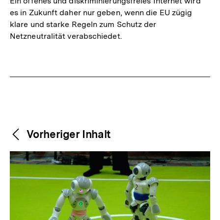
Ein offenes und diskriminierungsfreies Internet wird
es in Zukunft daher nur geben, wenn die EU zügig
klare und starke Regeln zum Schutz der
Netzneutralität verabschiedet.
Fussnoten
Weitere
Content-
Vorheriger Inhalt
Navigation
Inhalte