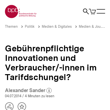
Direkt
Zur Startseite der bpb
zum
0
Artikel
Sho
Seiteninhalt
im
Naviga
Suche
springen
War
öffne
öffnen
öff
Pfadnavigation
Gebührenpflichtige
Brotkrümelnavigation
Themen
Politik
Medien & Digitales
Medien & Journalismus
Innovationen
und
Verbraucher/-
innen
Gebührenpflichtige
im
Tarifdschungel?
Innovationen und
|
Wer
Verbraucher/-innen im
regiert
das
Tarifdschungel?
Netz?
|
bpb.de
Alexander Sander
(Mehr zum Autor)
öffnen
04.07.2014
/ 4 Minuten zu lesen
Teilen
Inhalt