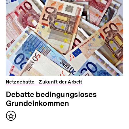
Inhaltskarousell
Inhaltskarussell
n
für
überspringen
weitere
h
Inhalte
a
l
t
:
Netzdebatte - Zukunft der Arbeit
Debatte bedingungsloses
Grundeinkommen
Inhalt
merken