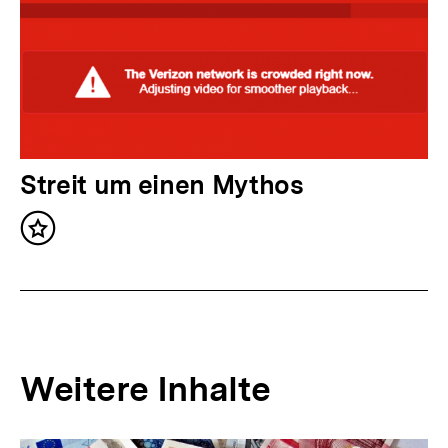
I
n
h
a
l
t
N
Streit um einen Mythos
:
ä
Inhalt
c
merken
h
s
t
e
Weitere Inhalte
r
I