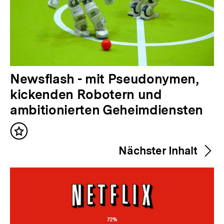
V
Newsflash - mit Pseudonymen,
o
kickenden Robotern und
r
ambitionierten Geheimdiensten
h
Inhalt
e
merken
Nächster Inhalt
r
i
g
e
r